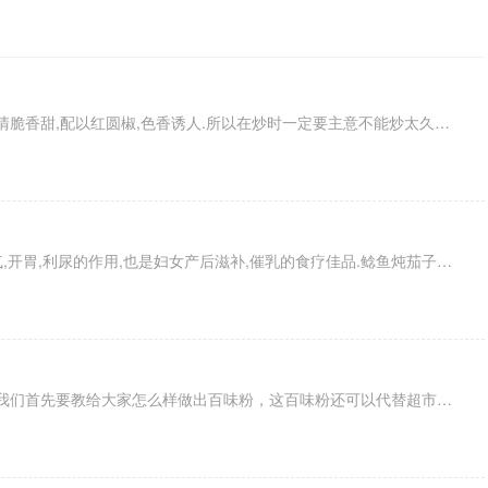
清炒藕片的做法简单介绍，因莲藕清脆香甜,配以红圆椒,色香诱人.所以在炒时一定要主意不能炒太久了。炒藕片是一定要洗干净锅,这样炒出来才鲜亮不变色.
鲶鱼肉质细嫩,具有滋阴养血,补中气,开胃,利尿的作用,也是妇女产后滋补,催乳的食疗佳品.鲶鱼炖茄子的做法非常简单是一道不错的家常美食！
百味豆腐的做法详细讲解，在这里我们首先要教给大家怎么样做出百味粉，这百味粉还可以代替超市里炸鸡腿粉。下面就来教你如何做出好吃的百味豆腐。