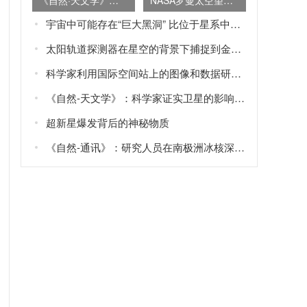
《自然·天文学》杂志：地球大部分氮或源于内太阳系原行星尘埃盘
NASA罗曼太空望远镜的太空覆盖面积是哈勃望远镜的100倍
宇宙中可能存在“巨大黑洞” 比位于星系中央的“超大质量黑洞”还要大
太阳轨道探测器在星空的背景下捕捉到金星、地球和火星的画面
科学家利用国际空间站上的图像和数据研究“蓝色喷流”Blue jets和“怪异闪电”elves
《自然-天文学》：科学家证实卫星的影响可以解释土星旋转轴的倾斜
超新星爆发背后的神秘物质
《自然-通讯》：研究人员在南极洲冰核深处发现火星矿物——黄钾铁矾