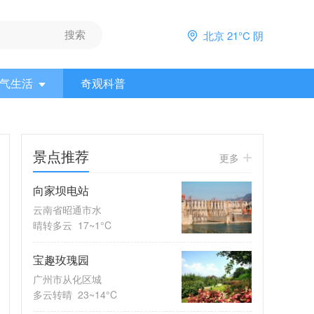
北京 21°C 阴
气生活
奇观科普
景点推荐
更多
向家坝电站
云南省昭通市水
晴转多云
17~1°C
宝趣玫瑰园
广州市从化区城
多云转晴
23~14°C