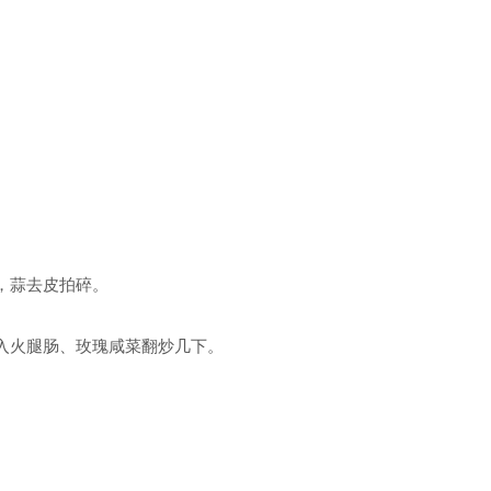
，蒜去皮拍碎。
入火腿肠、玫瑰咸菜翻炒几下。