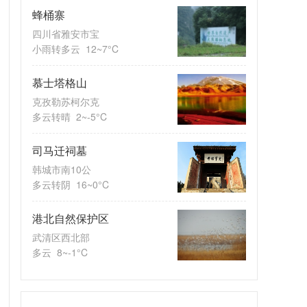
蜂桶寨
四川省雅安市宝
小雨转多云
12~7°C
慕士塔格山
克孜勒苏柯尔克
多云转晴
2~-5°C
司马迁祠墓
韩城市南10公
多云转阴
16~0°C
港北自然保护区
武清区西北部
多云
8~-1°C