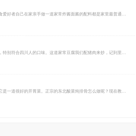
炸酱面的做法图文讲解这是一道美食爱好者自己在家亲手做一道家常炸酱面酱的配料都是家里最普通的很容易备全，并且做出来的味道一点不比外面差，所以喜欢吃炸酱面的朋友一定要好好学一下这道炸酱面的家常做法。
这一道家常豆腐是正宗的四川做法，特别符合四川人的口味。这道家常豆腐我们配猪肉来炒，记到里面一定要有郫县豆瓣做原料才能算上正宗的四川家常豆腐哟。
在东北每一个都会做酸菜炖排骨，它是一道很好的开胃菜。正宗的东北酸菜炖排骨怎么做呢？现在教你东北酸菜炖排骨做法详细讲解