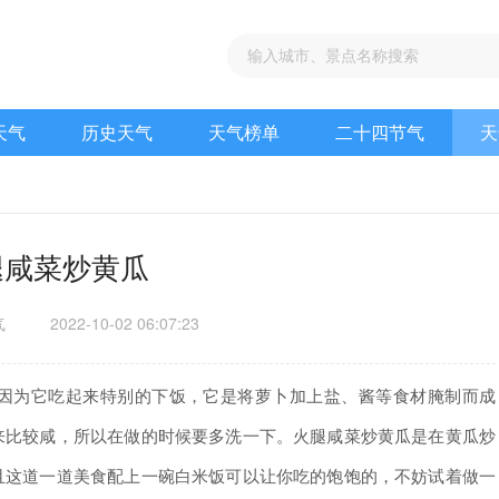
天气
历史天气
天气榜单
二十四节气
天
腿咸菜炒黄瓜
气
2022-10-02 06:07:23
为它吃起来特别的下饭，它是将萝卜加上盐、酱等食材腌制而成
来比较咸，所以在做的时候要多洗一下。火腿咸菜炒黄瓜是在黄瓜炒
且这道一道美食配上一碗白米饭可以让你吃的饱饱的，不妨试着做一