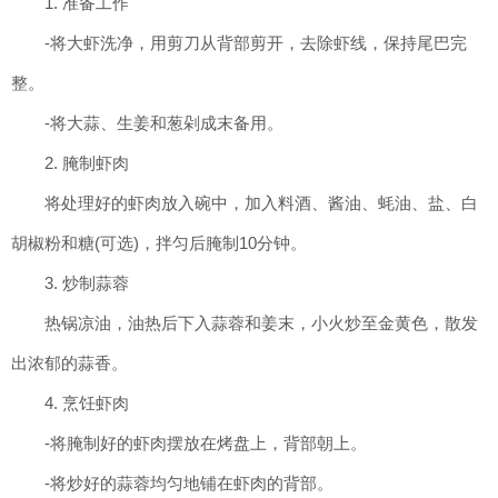
1. 准备工作
-将大虾洗净，用剪刀从背部剪开，去除虾线，保持尾巴完
整。
-将大蒜、生姜和葱剁成末备用。
2. 腌制虾肉
将处理好的虾肉放入碗中，加入料酒、酱油、蚝油、盐、白
胡椒粉和糖(可选)，拌匀后腌制10分钟。
3. 炒制蒜蓉
热锅凉油，油热后下入蒜蓉和姜末，小火炒至金黄色，散发
出浓郁的蒜香。
4. 烹饪虾肉
-将腌制好的虾肉摆放在烤盘上，背部朝上。
-将炒好的蒜蓉均匀地铺在虾肉的背部。