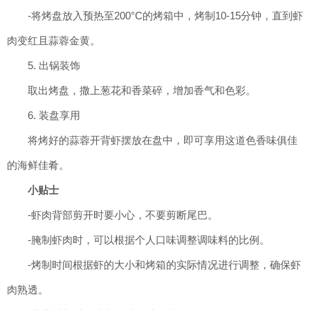
-将烤盘放入预热至200°C的烤箱中，烤制10-15分钟，直到虾
肉变红且蒜蓉金黄。
5. 出锅装饰
取出烤盘，撒上葱花和香菜碎，增加香气和色彩。
6. 装盘享用
将烤好的蒜蓉开背虾摆放在盘中，即可享用这道色香味俱佳
的海鲜佳肴。
小贴士
-虾肉背部剪开时要小心，不要剪断尾巴。
-腌制虾肉时，可以根据个人口味调整调味料的比例。
-烤制时间根据虾的大小和烤箱的实际情况进行调整，确保虾
肉熟透。