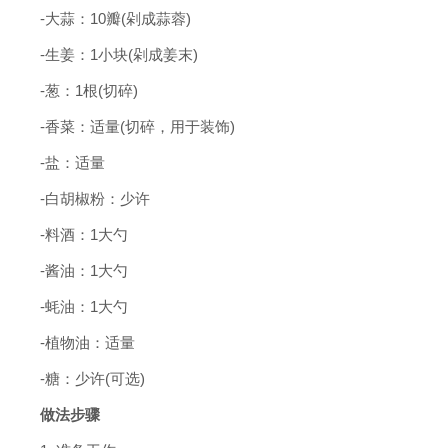
-大蒜：10瓣(剁成蒜蓉)
-生姜：1小块(剁成姜末)
-葱：1根(切碎)
-香菜：适量(切碎，用于装饰)
-盐：适量
-白胡椒粉：少许
-料酒：1大勺
-酱油：1大勺
-蚝油：1大勺
-植物油：适量
-糖：少许(可选)
做法步骤