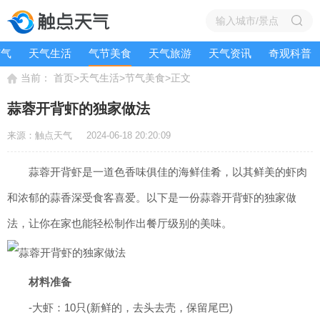
节气
天气生活
气节美食
天气旅游
天气资讯
奇观科普
当前：
>
>
>
首页
天气生活
节气美食
正文
蒜蓉开背虾的独家做法
来源：触点天气
2024-06-18 20:20:09
蒜蓉开背虾是一道色香味俱佳的海鲜佳肴，以其鲜美的虾肉
和浓郁的蒜香深受食客喜爱。以下是一份蒜蓉开背虾的独家做
法，让你在家也能轻松制作出餐厅级别的美味。
材料准备
-大虾：10只(新鲜的，去头去壳，保留尾巴)