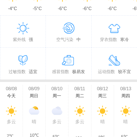
-4°C
-5°C
-6°C
-6°C
-6°C
-6
紫外线
强
空气污染
中
穿衣指数
寒冷
过敏指数
适宜
感冒指数
极易发
运动指数
较不宜
08/08
08/09
08/10
08/11
08/12
08/13
今天
周日
周一
周二
周三
周四
多云
晴
多云
多云
晴
晴
10℃
7℃
5℃
5℃