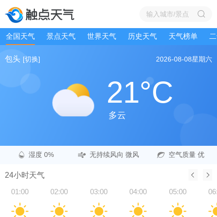
全国天气
景点天气
世界天气
历史天气
天气榜单
二
包头
[切换]
2026-08-08
星期六
21°C
多云
湿度 0%
无持续风向 微风
空气质量 优
24小时天气
01:00
02:00
03:00
04:00
05:00
06