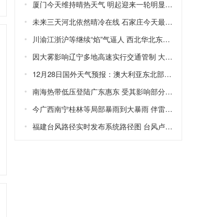
厦门今天维持晴热天气 明起迎来一轮明显降水天气
未来三天河北依然晴冷在线 石家庄今天最高气温仅-3℃
川渝江浙沪等继续“焰”气逼人 西北华北东北新一轮强降雨在路上
因大雾影响辽宁多地高速实行交通管制 大雾橙色预警生效中
12月28日国外天气预报：澳大利亚东北部局地有大暴雨
南海热带低压登陆广东惠东 受其影响部分地区现暴雨大风
今广西南宁桂林等局部暴雨到大暴雨 伴雷暴大风等强对流
福建台风路径实时发布系统路径图 台风卢碧将生成或直接影响福建