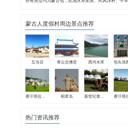
所有房型均为蒙古包，此地水草肥美、民风淳朴、牛
蒙古人度假村周边景点推荐
五当召
青云念佛堂
西河水库
赛汗塔拉生态园
昭君岛
新世纪青年生态
热门资讯推荐