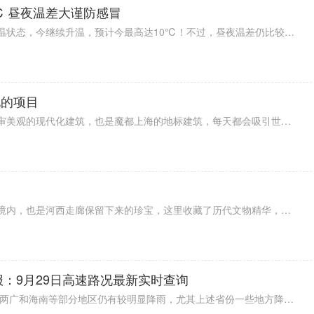
℃ 昼夜温差大谨防感冒
据最新预报显示，北京已经进入升温状态，今继续升温，预计今最高达10℃！不过，昼夜温差仍比较大，注意保暖，谨防感冒。从未来天气来看，未来一周北京在晴和多云之间转换，最高气温在11℃左右，白天是比较暖和。不过，天气比较干燥，大家要注意补水和防火。
玩的项目
上海东方明珠塔是一个充满了艺术审美观的现代化建筑，也是魔都上海的地标建筑，每天都会吸引世界各地的观光游客前往电视台内部游玩，这里不同的楼层配备了丰富多彩的娱乐休闲美食等场馆。
敦煌莫高窟位于西北地区的酒泉市境内，也是河西走廊保留下来的珍宝，这里收藏了历代文物精华，成为闻名中外的宝库，文化研究价值极高，成为非常热门的旅游名胜古迹。
报：9月29日高速路况最新实时查询
据2022全国交通天气最新预报：今两广和海南等部分地区仍有较明显降雨，尤其上述省份一些地方降雨量可达大暴雨级别，出行注意安全。雷暴方面，浙江、广东、广西等局地有雷暴出没，注意防范。能见度情况，河北、辽宁、山东以及江苏等部分地区有雾，行车小心。具体情况一起来看看下面的9月29日高速路况最新实时查询。