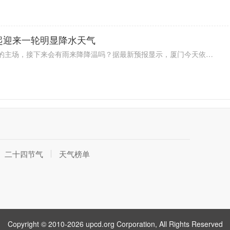
起迎来一轮明显降水天气
连续不断的高温占据最近厦门天气的主场，接下来会有雨来降降温吗？据最新预报显示，厦门今天依旧炎热。不过，雨有消息了。预计明天起厦门开始下雨，一直到周六，未来几天雨水都会光顾。受降水影响，气温终于是要降下来一点了，预计最高气温将回落至30℃。
二十四节气
天气榜单
Copyright © 2010-2026 upcd.org Corporation, All Rights Reserved