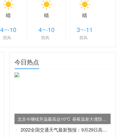
晴
晴
晴
4~-10
4~-10
3~-11
西风
西风
西风
今日热点
北京今继续升温最高达10℃ 昼夜温差大谨防感冒
2022全国交通天气最新预报：9月29日高速路况最新实时查询