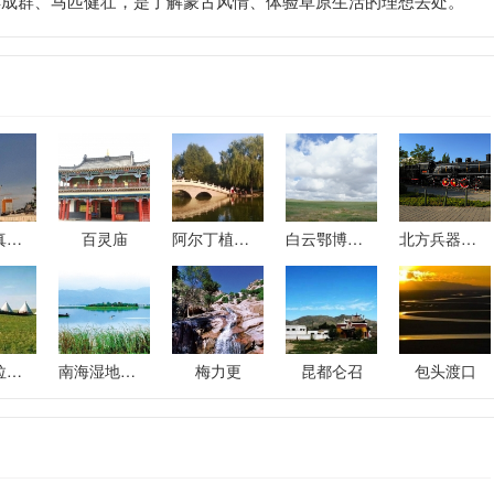
羊成群、马匹健壮，是了解蒙古风情、体验草原生活的理想去处。
包头清真大寺
百灵庙
阿尔丁植物园
白云鄂博草原
北方兵器工业城
赛汗塔拉娱乐园
南海湿地风景区
梅力更
昆都仑召
包头渡口