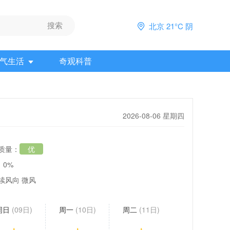
北京 21°C 阴
气生活
奇观科普
2026-08-06 星期四
质量：
优
：0%
续风向 微风
周日
(09日)
周一
(10日)
周二
(11日)