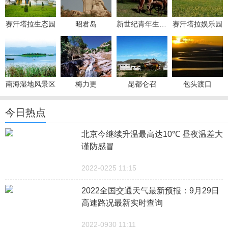
赛汗塔拉生态园
昭君岛
新世纪青年生态园
赛汗塔拉娱乐园
南海湿地风景区
梅力更
昆都仑召
包头渡口
今日热点
北京今继续升温最高达10℃ 昼夜温差大
谨防感冒
2022-0225 11:15
2022全国交通天气最新预报：9月29日
高速路况最新实时查询
2022-0930 11:11