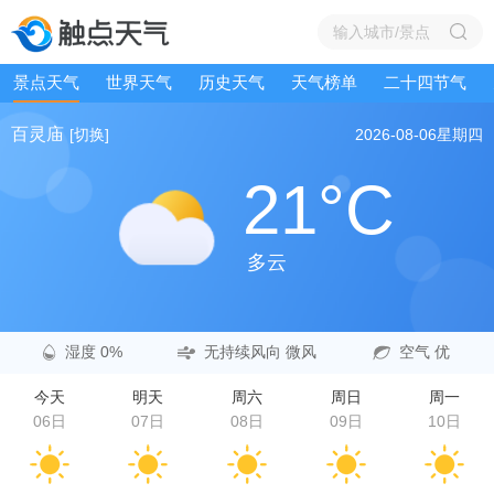
景点天气
世界天气
历史天气
天气榜单
二十四节气
百灵庙
[切换]
2026-08-06
星期四
21°C
多云
湿度 0%
无持续风向 微风
空气 优
今天
明天
周六
周日
周一
06日
07日
08日
09日
10日