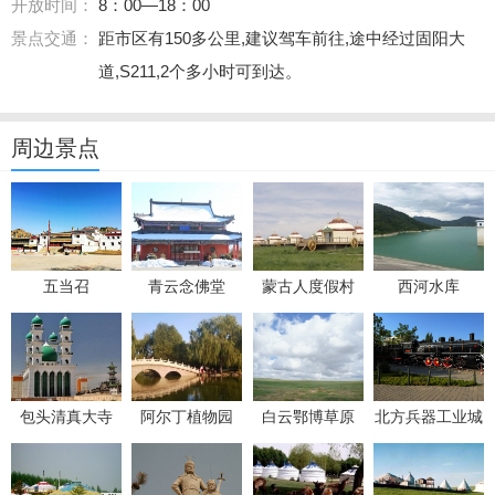
开放时间：
8：00—18：00
景点交通：
距市区有150多公里,建议驾车前往,途中经过固阳大
道,S211,2个多小时可到达。
周边景点
五当召
青云念佛堂
蒙古人度假村
西河水库
包头清真大寺
阿尔丁植物园
白云鄂博草原
北方兵器工业城