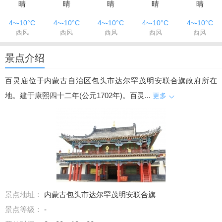
晴
晴
晴
晴
晴
4~-10°C
4~-10°C
4~-10°C
4~-10°C
4~-10°C
西风
西风
西风
西风
西风
景点介绍
百灵庙位于内蒙古自治区包头市达尔罕茂明安联合旗政府所在
地。建于康熙四十二年(公元1702年)。百灵...
更多
景点地址：
内蒙古包头市达尔罕茂明安联合旗
景点等级：
-