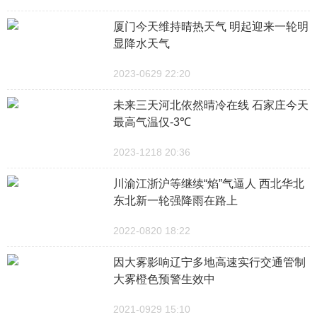
厦门今天维持晴热天气 明起迎来一轮明
显降水天气
2023-0629 22:20
未来三天河北依然晴冷在线 石家庄今天
最高气温仅-3℃
2023-1218 20:36
川渝江浙沪等继续“焰”气逼人 西北华北
东北新一轮强降雨在路上
2022-0820 18:22
因大雾影响辽宁多地高速实行交通管制
大雾橙色预警生效中
2021-0929 15:10