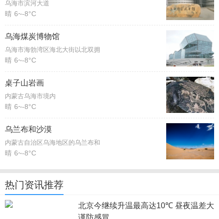
乌海市滨河大道
晴
6~-8°C
乌海煤炭博物馆
乌海市海勃湾区海北大街以北双拥
晴
6~-8°C
桌子山岩画
内蒙古乌海市境内
晴
6~-8°C
乌兰布和沙漠
内蒙古自治区乌海地区的乌兰布和
晴
6~-8°C
热门资讯推荐
北京今继续升温最高达10℃ 昼夜温差大
谨防感冒