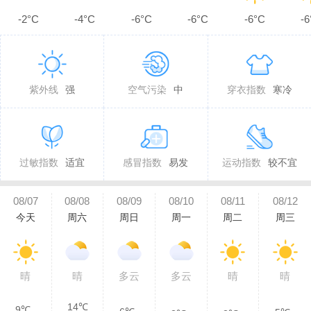
-2°C
-4°C
-6°C
-6°C
-6°C
-6
紫外线
强
空气污染
中
穿衣指数
寒冷
过敏指数
适宜
感冒指数
易发
运动指数
较不宜
08/07
08/08
08/09
08/10
08/11
08/12
今天
周六
周日
周一
周二
周三
晴
晴
多云
多云
晴
晴
14℃
9℃