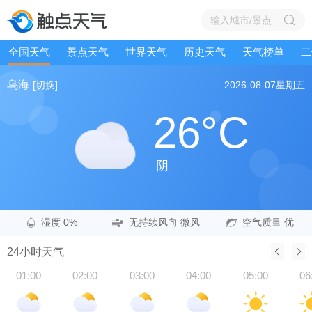
全国天气
景点天气
世界天气
历史天气
天气榜单
二
乌海
[切换]
2026-08-07
星期五
26°C
阴
湿度 0%
无持续风向 微风
空气质量 优
24小时天气
01:00
02:00
03:00
04:00
05:00
06