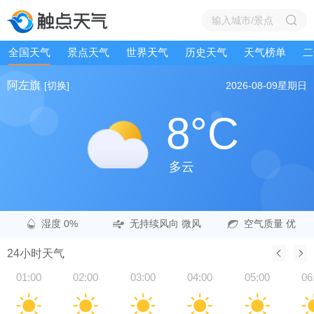
全国天气
景点天气
世界天气
历史天气
天气榜单
二
阿左旗
[切换]
2026-08-09
星期日
8°C
多云
湿度 0%
无持续风向 微风
空气质量 优
24小时天气
01:00
02:00
03:00
04:00
05:00
06