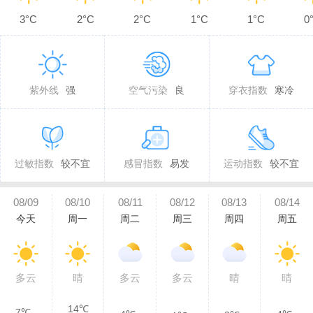
3°C
2°C
2°C
1°C
1°C
0
紫外线
强
空气污染
良
穿衣指数
寒冷
过敏指数
较不宜
感冒指数
易发
运动指数
较不宜
08/09
08/10
08/11
08/12
08/13
08/14
今天
周一
周二
周三
周四
周五
多云
晴
多云
多云
晴
晴
14℃
7℃