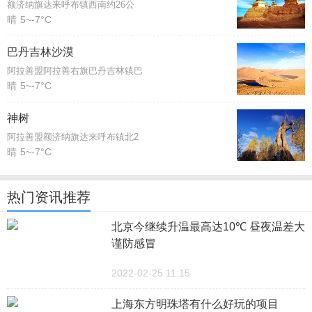
额济纳旗达来呼布镇西南约26公
晴
5~-7°C
巴丹吉林沙漠
阿拉善盟阿拉善右旗巴丹吉林镇巴
晴
5~-7°C
神树
阿拉善盟额济纳旗达来呼布镇北2
晴
5~-7°C
热门资讯推荐
北京今继续升温最高达10℃ 昼夜温差大
谨防感冒
2022-02-25 11:15
上海东方明珠塔有什么好玩的项目