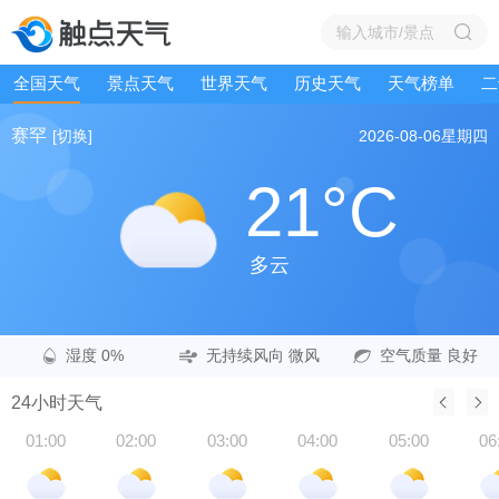
全国天气
景点天气
世界天气
历史天气
天气榜单
二
赛罕
[切换]
2026-08-06
星期四
21°C
多云
湿度 0%
无持续风向 微风
空气质量 良好
24小时天气
01:00
02:00
03:00
04:00
05:00
06