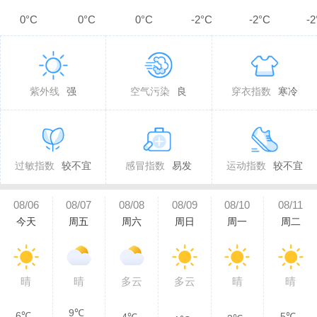
0°C
0°C
0°C
-2°C
-2°C
-2
紫外线
强
空气污染
良
穿衣指数
寒冷
过敏指数
较不宜
感冒指数
易发
运动指数
较不宜
08/06
08/07
08/08
08/09
08/10
08/11
今天
周五
周六
周日
周一
周二
晴
晴
多云
多云
晴
晴
9℃
6℃
5℃