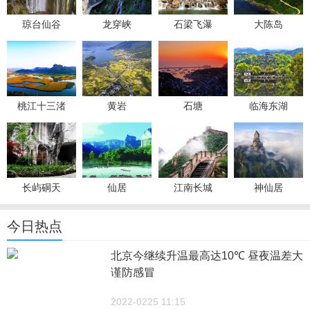
琼台仙谷
龙穿峡
石梁飞瀑
大陈岛
桃江十三渚
黄岩
石塘
临海东湖
长屿硐天
仙居
江南长城
神仙居
今日热点
北京今继续升温最高达10℃ 昼夜温差大
谨防感冒
2022-0225 11:15