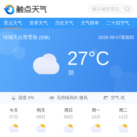
景点天气
世界天气
历史天气
天气榜单
二十四节气
绿城天台滑雪场
[切换]
2026-08-07
星期四
27°C
阴
湿度 0%
无持续风向 微风
空气 优
今天
明天
周日
周一
周二
07日
08日
09日
10日
11日