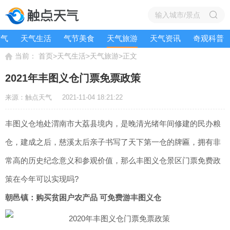
节气
天气生活
气节美食
天气旅游
天气资讯
奇观科普
当前：
>
>
>
首页
天气生活
天气旅游
正文
2021年丰图义仓门票免票政策
来源：触点天气
2021-11-04 18:21:22
丰图义仓地处渭南市大荔县境内，是晚清光绪年间修建的民办粮
仓，建成之后，慈溪太后亲子书写了天下第一仓的牌匾，拥有非
常高的历史纪念意义和参观价值，那么丰图义仓景区门票免费政
策在今年可以实现吗?
朝邑镇：购买贫困户农产品 可免费游丰图义仓