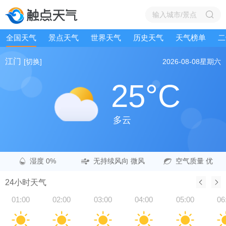
全国天气
景点天气
世界天气
历史天气
天气榜单
二
江门
[切换]
2026-08-08
星期六
25°C
多云
湿度 0%
无持续风向 微风
空气质量 优
24小时天气
01:00
02:00
03:00
04:00
05:00
06