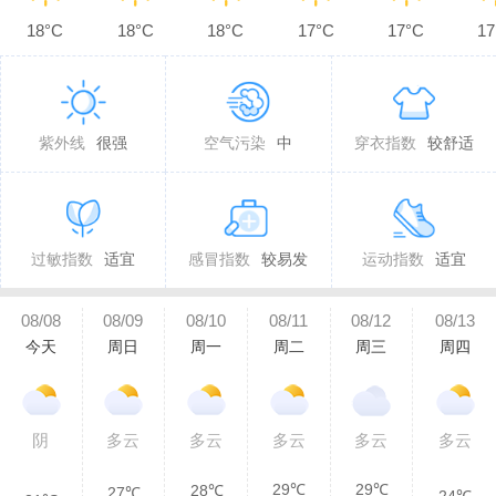
18°C
18°C
18°C
17°C
17°C
17
紫外线
很强
空气污染
中
穿衣指数
较舒适
过敏指数
适宜
感冒指数
较易发
运动指数
适宜
08/08
08/09
08/10
08/11
08/12
08/13
今天
周日
周一
周二
周三
周四
阴
多云
多云
多云
多云
多云
29℃
29℃
28℃
27℃