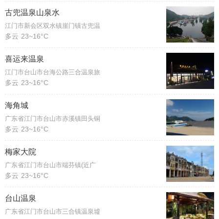
古兜温泉山泉水
江门市新会区双水镇崖门镇古兜温
多云
23~16°C
喜运来温泉
江门市台山市台海公路三合温泉旅
多云
23~16°C
海角城
广东省江门市台山市赤溪镇田头铜
多云
23~16°C
梅家大院
广东省江门市台山市端芬镇(近广
多云
23~16°C
台山温泉
广东省江门市台山市三合镇温泉墟