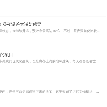
℃ 昼夜温差大谨防感冒
据最新预报显示，北京已经进入升温状态，今继续升温，预计今最高达10℃！不过，昼夜温差仍比较大，注意保暖，谨防感冒。从未来天气来看，未来一周北京在晴和多云之间转换，最高气温在11℃左右，白天是比较暖和。不过，天气比较干燥，大家要注意补水和防火。
玩的项目
上海东方明珠塔是一个充满了艺术审美观的现代化建筑，也是魔都上海的地标建筑，每天都会吸引世界各地的观光游客前往电视台内部游玩，这里不同的楼层配备了丰富多彩的娱乐休闲美食等场馆。
敦煌莫高窟位于西北地区的酒泉市境内，也是河西走廊保留下来的珍宝，这里收藏了历代文物精华，成为闻名中外的宝库，文化研究价值极高，成为非常热门的旅游名胜古迹。