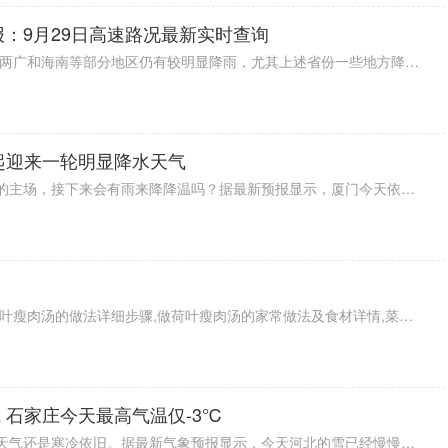
报：9月29日高速路况最新实时查询
据2022全国交通天气最新预报：今两广和海南等部分地区仍有较明显降雨，尤其上述省份一些地方降雨量可达大暴雨级别，出行注意安全。雷暴方面，浙江、广东、广西等局地有雷暴出没，注意防范。能见度情况，河北、辽宁、山东以及江苏等部分地区有雾，行车小心。具体情况一起来看看下面的9月29日高速路况最新实时查询。
起迎来一轮明显降水天气
连续不断的高温占据最近厦门天气的主场，接下来会有雨来降降温吗？据最新预报显示，厦门今天依旧炎热。不过，雨有消息了。预计明天起厦门开始下雨，一直到周六，未来几天雨水都会光顾。受降水影响，气温终于是要降下来一点了，预计最高气温将回落至30℃。
教你如何做最正宗的荷叶瘦肉汤,荷叶瘦肉汤的做法详细步骤,做荷叶瘦肉汤的家常做法及食材详情,菜谱大全,
 石家庄今天最高气温仅-3℃
又是充满冷意的一天！今天河北的天气还是寒冷依旧。据最新气象预报显示，今天河北的雪已经慢慢趋于结束了，只有部分地区会有小雪出现。虽然这波寒潮结束了，但是未来几天的气温还在降温中，像是石家庄，今天最高气温仅仅零下3度，大家的厚衣服可要裹紧了。