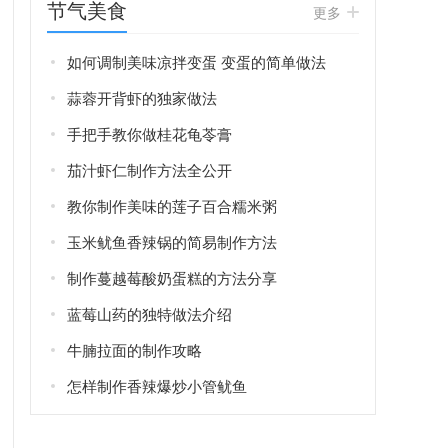
节气美食
更多
如何调制美味凉拌变蛋 变蛋的简单做法
蒜蓉开背虾的独家做法
手把手教你做桂花龟苓膏
茄汁虾仁制作方法全公开
教你制作美味的莲子百合糯米粥
玉米鱿鱼香辣锅的简易制作方法
制作蔓越莓酸奶蛋糕的方法分享
蓝莓山药的独特做法介绍
牛腩拉面的制作攻略
怎样制作香辣爆炒小管鱿鱼