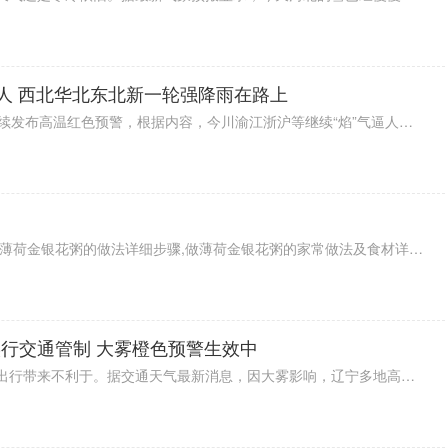
逼人 西北华北东北新一轮强降雨在路上
今天（19日）早上，中央气象台继续发布高温红色预警，根据内容，今川渝江浙沪等继续“焰”气逼人，局部最高气温仍可达40℃以上，而且预计未来三天将会持续。降水方面，今北方降水范围和强度缩小减弱，不过，西北华北东北新一轮强降雨已经在路上了，预计21日来袭。
教你如何做最正宗的薄荷金银花粥,薄荷金银花粥的做法详细步骤,做薄荷金银花粥的家常做法及食材详情,菜谱大全,
行交通管制 大雾橙色预警生效中
今早，辽宁多地大雾笼罩，对交通出行带来不利于。据交通天气最新消息，因大雾影响，辽宁多地高速实行交通管制，大家出行前要提前了解情况，以免影响行程。此外，目前大雾橙色预警生效中，预计今天（28日）上午锦州、阜新、铁岭等能见度小于200米，大家出行注意安全。