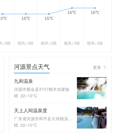
16℃
16℃
15℃
15℃
15℃
风
<3级
微风
<3级
微风
<3级
微风
<3级
微风
<3级
河源景点天气
更多
九和温泉
河源市紫金县X157粮丰农家饭
晴
22~10°C
天上人间温泉度
广东省河源市和平县大坝镇汤湖村
晴
22~10°C