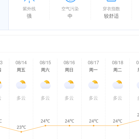
紫外线
空气污染
穿衣指数
强
中
较舒适
13
08/14
08/15
08/16
08/17
08/18
0
四
周五
周六
周日
周一
周二
云
多云
多云
多云
多云
多云
℃
24℃
24℃
24℃
24℃
23℃