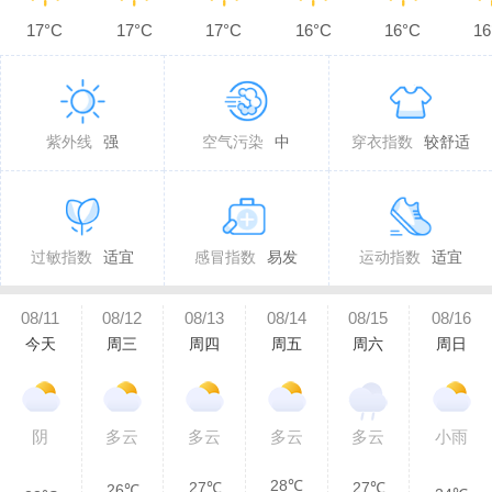
17°C
17°C
17°C
16°C
16°C
16
紫外线
强
空气污染
中
穿衣指数
较舒适
过敏指数
适宜
感冒指数
易发
运动指数
适宜
08/11
08/12
08/13
08/14
08/15
08/16
今天
周三
周四
周五
周六
周日
阴
多云
多云
多云
多云
小雨
28℃
27℃
27℃
26℃