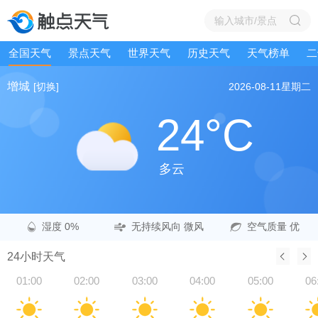
全国天气
景点天气
世界天气
历史天气
天气榜单
二
增城
[切换]
2026-08-11
星期二
24°C
多云
湿度 0%
无持续风向 微风
空气质量 优
24小时天气
01:00
02:00
03:00
04:00
05:00
06