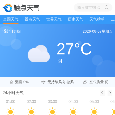
全国天气
景点天气
世界天气
历史天气
天气榜单
二
滁州
[切换]
2026-08-07
星期五
27°C
阴
湿度 0%
无持续风向 微风
空气质量 优
24小时天气
01:00
02:00
03:00
04:00
05:00
06