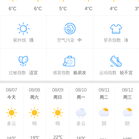
6°C
6°C
5°C
4°C
4°C
3
紫外线
强
空气污染
中
穿衣指数
冷
过敏指数
适宜
感冒指数
极易发
运动指数
较不宜
08/07
08/08
08/09
08/10
08/11
08/12
今天
周六
周日
周一
周二
周三
多云
晴
晴
多云
阴
阴
22℃
19℃
16℃
16℃