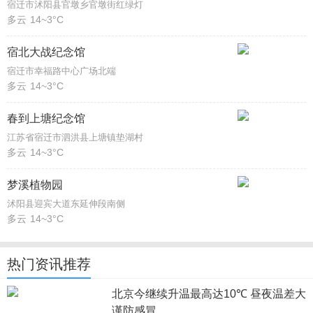
宿迁市沭阳县官墩乡官墩街红绿灯
多云
14~3°C
宿北大战纪念馆
宿迁市幸福路中心广场北端
多云
14~3°C
春到上塘纪念馆
江苏省宿迁市泗洪县上塘镇垫湖村
多云
14~3°C
梦溪植物园
沭阳县迎宾大道东延伸段南侧
多云
14~3°C
热门资讯推荐
北京今继续升温最高达10℃ 昼夜温差大
谨防感冒