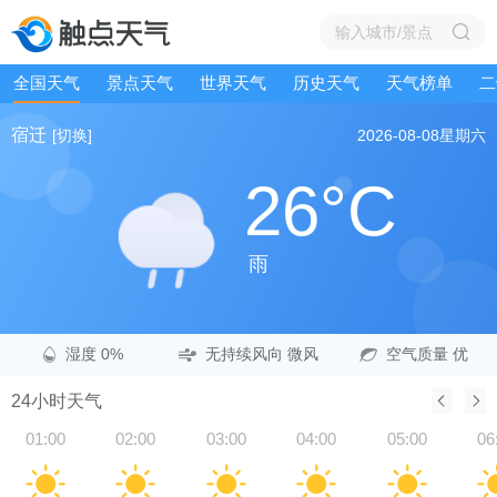
全国天气
景点天气
世界天气
历史天气
天气榜单
二
宿迁
[切换]
2026-08-08
星期六
26°C
雨
湿度 0%
无持续风向 微风
空气质量 优
24小时天气
01:00
02:00
03:00
04:00
05:00
06