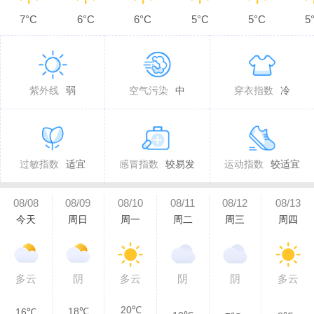
7°C
6°C
6°C
5°C
5°C
5
紫外线
弱
空气污染
中
穿衣指数
冷
过敏指数
适宜
感冒指数
较易发
运动指数
较适宜
08/08
08/09
08/10
08/11
08/12
08/13
今天
周日
周一
周二
周三
周四
多云
阴
多云
阴
阴
多云
20℃
18℃
16℃