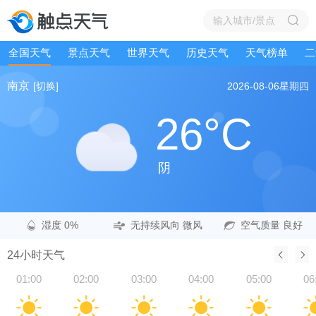
全国天气
景点天气
世界天气
历史天气
天气榜单
二
南京
[切换]
2026-08-06
星期四
26°C
阴
湿度 0%
无持续风向 微风
空气质量 良好
24小时天气
01:00
02:00
03:00
04:00
05:00
06