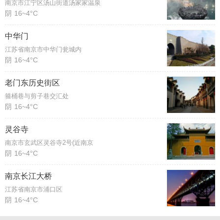
南京市江宁区汤山街道汤家家温泉
阴
16~4°C
中华门
江苏省南京市中华门瓮城内
阴
16~4°C
老门东历史街区
箍桶巷与剪子巷交汇处
阴
16~4°C
灵谷寺
南京市玄武区灵谷寺2号(近南京
阴
16~4°C
南京长江大桥
江苏省南京市浦口区
阴
16~4°C