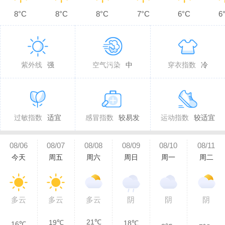
8°C
8°C
8°C
7°C
6°C
6
紫外线
强
空气污染
中
穿衣指数
冷
过敏指数
适宜
感冒指数
较易发
运动指数
较适宜
08/06
08/07
08/08
08/09
08/10
08/11
今天
周五
周六
周日
周一
周二
多云
多云
多云
阴
阴
阴
21℃
19℃
18℃
16℃