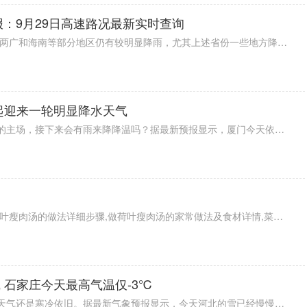
报：9月29日高速路况最新实时查询
据2022全国交通天气最新预报：今两广和海南等部分地区仍有较明显降雨，尤其上述省份一些地方降雨量可达大暴雨级别，出行注意安全。雷暴方面，浙江、广东、广西等局地有雷暴出没，注意防范。能见度情况，河北、辽宁、山东以及江苏等部分地区有雾，行车小心。具体情况一起来看看下面的9月29日高速路况最新实时查询。
起迎来一轮明显降水天气
连续不断的高温占据最近厦门天气的主场，接下来会有雨来降降温吗？据最新预报显示，厦门今天依旧炎热。不过，雨有消息了。预计明天起厦门开始下雨，一直到周六，未来几天雨水都会光顾。受降水影响，气温终于是要降下来一点了，预计最高气温将回落至30℃。
教你如何做最正宗的荷叶瘦肉汤,荷叶瘦肉汤的做法详细步骤,做荷叶瘦肉汤的家常做法及食材详情,菜谱大全,
 石家庄今天最高气温仅-3℃
又是充满冷意的一天！今天河北的天气还是寒冷依旧。据最新气象预报显示，今天河北的雪已经慢慢趋于结束了，只有部分地区会有小雪出现。虽然这波寒潮结束了，但是未来几天的气温还在降温中，像是石家庄，今天最高气温仅仅零下3度，大家的厚衣服可要裹紧了。