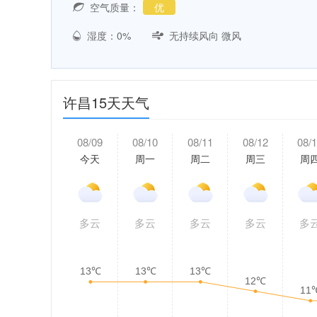
空气质量：
优
湿度：0%
无持续风向 微风
许昌15天天气
08/09
08/10
08/11
08/12
08/
今天
周一
周二
周三
周
多云
多云
多云
多云
多
13℃
13℃
13℃
12℃
11