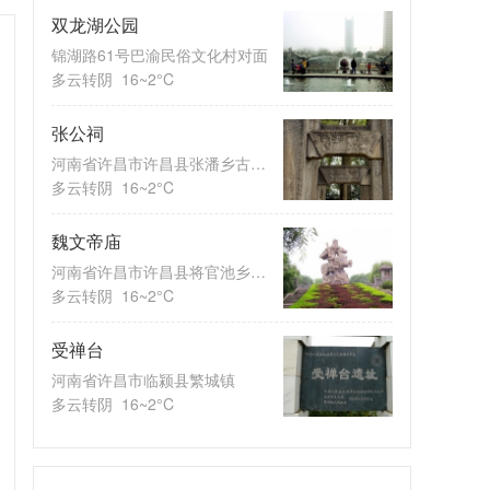
双龙湖公园
锦湖路61号巴渝民俗文化村对面
多云转阴
16~2°C
张公祠
河南省许昌市许昌县张潘乡古城西
多云转阴
16~2°C
魏文帝庙
河南省许昌市许昌县将官池乡郭集
多云转阴
16~2°C
受禅台
河南省许昌市临颍县繁城镇
多云转阴
16~2°C