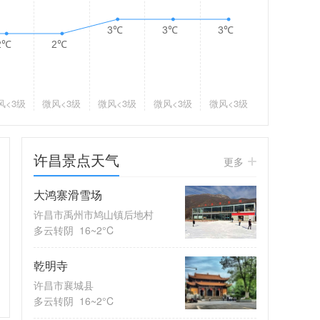
3℃
3℃
3℃
2℃
2℃
风
<3级
微风
<3级
微风
<3级
微风
<3级
微风
<3级
许昌景点天气
更多
大鸿寨滑雪场
许昌市禹州市鸠山镇后地村
多云转阴
16~2°C
乾明寺
许昌市襄城县
多云转阴
16~2°C