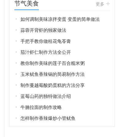
节气美食
更多
如何调制美味凉拌变蛋 变蛋的简单做法
蒜蓉开背虾的独家做法
手把手教你做桂花龟苓膏
茄汁虾仁制作方法全公开
教你制作美味的莲子百合糯米粥
玉米鱿鱼香辣锅的简易制作方法
制作蔓越莓酸奶蛋糕的方法分享
蓝莓山药的独特做法介绍
牛腩拉面的制作攻略
怎样制作香辣爆炒小管鱿鱼