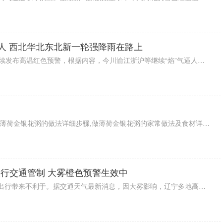
逼人 西北华北东北新一轮强降雨在路上
今天（19日）早上，中央气象台继续发布高温红色预警，根据内容，今川渝江浙沪等继续“焰”气逼人，局部最高气温仍可达40℃以上，而且预计未来三天将会持续。降水方面，今北方降水范围和强度缩小减弱，不过，西北华北东北新一轮强降雨已经在路上了，预计21日来袭。
教你如何做最正宗的薄荷金银花粥,薄荷金银花粥的做法详细步骤,做薄荷金银花粥的家常做法及食材详情,菜谱大全,
行交通管制 大雾橙色预警生效中
今早，辽宁多地大雾笼罩，对交通出行带来不利于。据交通天气最新消息，因大雾影响，辽宁多地高速实行交通管制，大家出行前要提前了解情况，以免影响行程。此外，目前大雾橙色预警生效中，预计今天（28日）上午锦州、阜新、铁岭等能见度小于200米，大家出行注意安全。