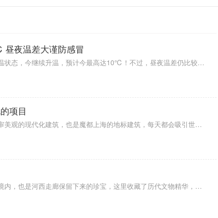
℃ 昼夜温差大谨防感冒
据最新预报显示，北京已经进入升温状态，今继续升温，预计今最高达10℃！不过，昼夜温差仍比较大，注意保暖，谨防感冒。从未来天气来看，未来一周北京在晴和多云之间转换，最高气温在11℃左右，白天是比较暖和。不过，天气比较干燥，大家要注意补水和防火。
玩的项目
上海东方明珠塔是一个充满了艺术审美观的现代化建筑，也是魔都上海的地标建筑，每天都会吸引世界各地的观光游客前往电视台内部游玩，这里不同的楼层配备了丰富多彩的娱乐休闲美食等场馆。
敦煌莫高窟位于西北地区的酒泉市境内，也是河西走廊保留下来的珍宝，这里收藏了历代文物精华，成为闻名中外的宝库，文化研究价值极高，成为非常热门的旅游名胜古迹。