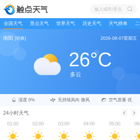
全国天气
景点天气
世界天气
历史天气
天气榜单
二
南阳
[切换]
2026-08-07
星期五
26°C
多云
湿度 0%
无持续风向 微风
空气质量 优
24小时天气
01:00
02:00
03:00
04:00
05:00
06