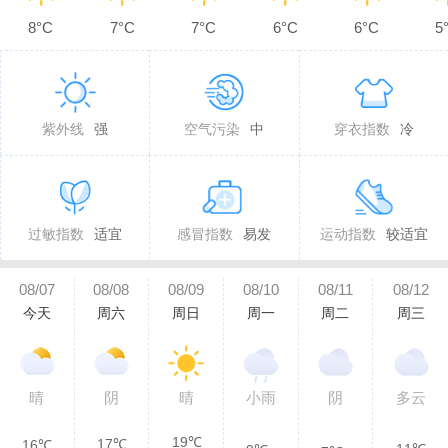
8°C
7°C
7°C
6°C
6°C
5
紫外线
强
空气污染
中
穿衣指数
冷
过敏指数
适宜
感冒指数
易发
运动指数
较适宜
08/07
08/08
08/09
08/10
08/11
08/12
今天
周六
周日
周一
周二
周三
晴
阴
晴
小雨
阴
多云
19℃
17℃
16℃