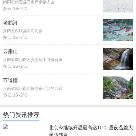
南阳市南召县马市坪乡猿人山
多云
15~2°C
老鹳河
河南省西峡县军马河乡
多云
15~2°C
云露山
河南省南阳市内乡县马山口镇石庙
多云
15~2°C
五道幢
河南省南阳市西峡县东北部的二郎
多云
15~2°C
热门资讯推荐
北京今继续升温最高达10℃ 昼夜温差大
谨防感冒