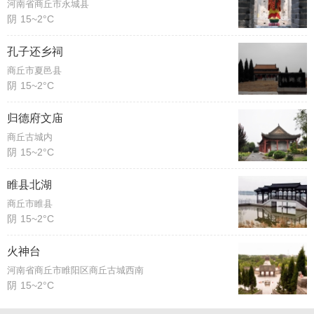
河南省商丘市永城县
阴
15~2°C
孔子还乡祠
商丘市夏邑县
阴
15~2°C
归德府文庙
商丘古城内
阴
15~2°C
睢县北湖
商丘市睢县
阴
15~2°C
火神台
河南省商丘市睢阳区商丘古城西南
阴
15~2°C