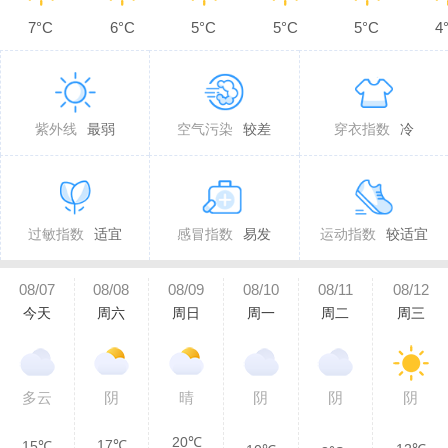
7°C
6°C
5°C
5°C
5°C
4
紫外线
最弱
空气污染
较差
穿衣指数
冷
过敏指数
适宜
感冒指数
易发
运动指数
较适宜
08/07
08/08
08/09
08/10
08/11
08/12
今天
周六
周日
周一
周二
周三
多云
阴
晴
阴
阴
阴
20℃
17℃
15℃