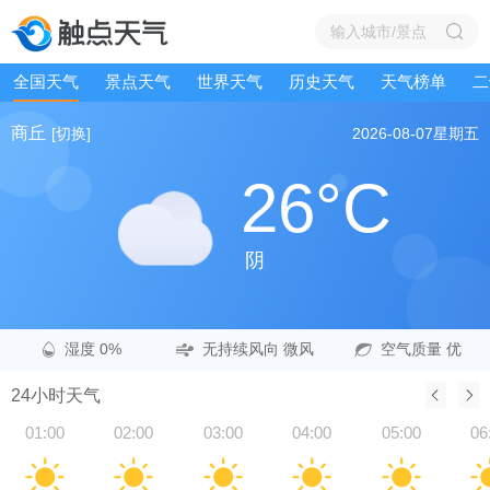
全国天气
景点天气
世界天气
历史天气
天气榜单
二
商丘
[切换]
2026-08-07
星期五
26°C
阴
湿度 0%
无持续风向 微风
空气质量 优
24小时天气
01:00
02:00
03:00
04:00
05:00
06