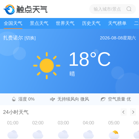
全国天气
景点天气
世界天气
历史天气
天气榜单
二
扎赉诺尔
[切换]
2026-08-08
星期六
18°C
晴
湿度 0%
无持续风向 微风
空气质量 优
24小时天气
01:00
02:00
03:00
04:00
05:00
06