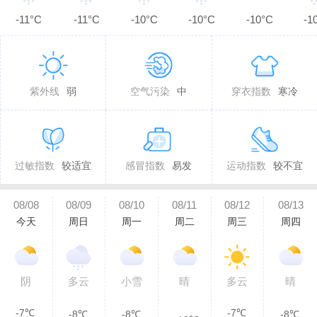
-11°C
-11°C
-10°C
-10°C
-10°C
-1
紫外线
弱
空气污染
中
穿衣指数
寒冷
过敏指数
较适宜
感冒指数
易发
运动指数
较不宜
08/08
08/09
08/10
08/11
08/12
08/13
今天
周日
周一
周二
周三
周四
阴
多云
小雪
晴
多云
晴
-7℃
-7℃
-8℃
-8℃
-8℃