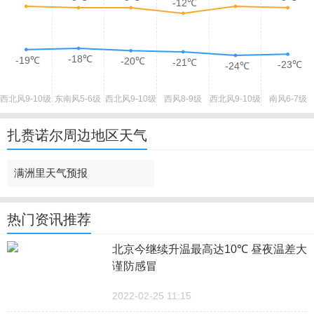
-12℃
-18℃
-19℃
-20℃
-21℃
-23℃
-24℃
西北风
9-10级
东南风
5-6级
西北风
9-10级
西风
8-9级
西北风
9-10级
南风
6-7级
扎赉诺尔周边地区天气
满洲里天气预报
热门资讯推荐
北京今继续升温最高达10℃ 昼夜温差大
谨防感冒
2022-02-25 11:15