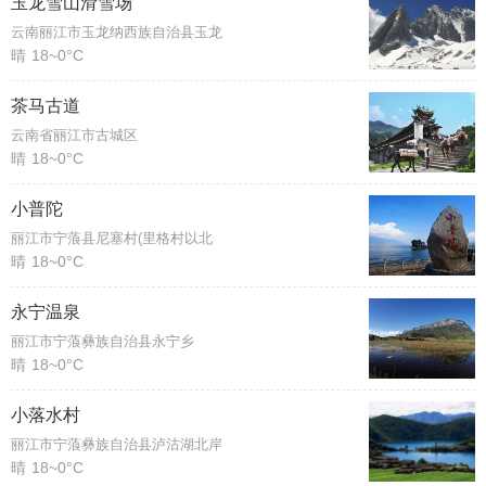
玉龙雪山滑雪场
云南丽江市玉龙纳西族自治县玉龙
晴
18~0°C
茶马古道
云南省丽江市古城区
晴
18~0°C
小普陀
丽江市宁蒗县尼塞村(里格村以北
晴
18~0°C
永宁温泉
丽江市宁蒗彝族自治县永宁乡
晴
18~0°C
小落水村
丽江市宁蒗彝族自治县泸沽湖北岸
晴
18~0°C