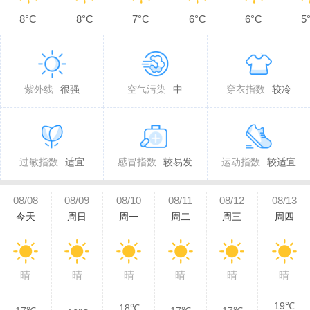
8°C
8°C
7°C
6°C
6°C
5
紫外线
很强
空气污染
中
穿衣指数
较冷
过敏指数
适宜
感冒指数
较易发
运动指数
较适宜
08/08
08/09
08/10
08/11
08/12
08/13
今天
周日
周一
周二
周三
周四
晴
晴
晴
晴
晴
晴
19℃
18℃