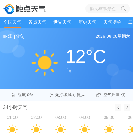
全国天气
景点天气
世界天气
历史天气
天气榜单
二
丽江
[切换]
2026-08-08
星期六
12°C
晴
湿度 0%
无持续风向 微风
空气质量 优
24小时天气
01:00
02:00
03:00
04:00
05:00
06