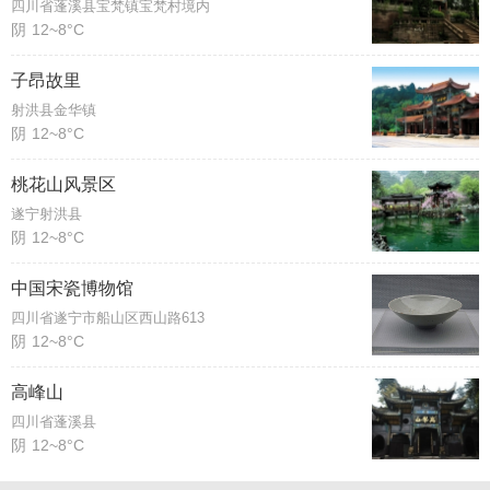
四川省蓬溪县宝梵镇宝梵村境内
阴
12~8°C
子昂故里
射洪县金华镇
阴
12~8°C
桃花山风景区
遂宁射洪县
阴
12~8°C
中国宋瓷博物馆
四川省遂宁市船山区西山路613
阴
12~8°C
高峰山
四川省蓬溪县
阴
12~8°C