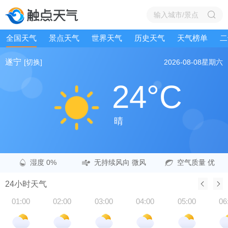
全国天气
景点天气
世界天气
历史天气
天气榜单
二
遂宁
[切换]
2026-08-08
星期六
24°C
晴
湿度 0%
无持续风向 微风
空气质量 优
24小时天气
01:00
02:00
03:00
04:00
05:00
06