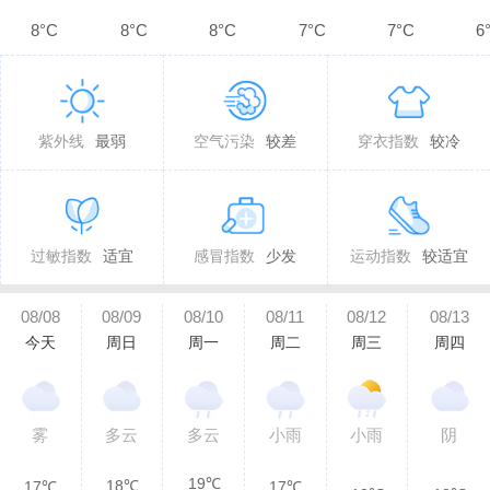
8°C
8°C
8°C
7°C
7°C
6
紫外线
最弱
空气污染
较差
穿衣指数
较冷
过敏指数
适宜
感冒指数
少发
运动指数
较适宜
08/08
08/09
08/10
08/11
08/12
08/13
今天
周日
周一
周二
周三
周四
雾
多云
多云
小雨
小雨
阴
19℃
18℃
17℃
17℃