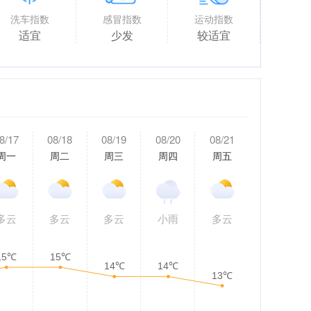
洗车指数
感冒指数
运动指数
适宜
少发
较适宜
8/17
08/18
08/19
08/20
08/21
周一
周二
周三
周四
周五
多云
多云
多云
小雨
多云
15℃
15℃
14℃
14℃
13℃