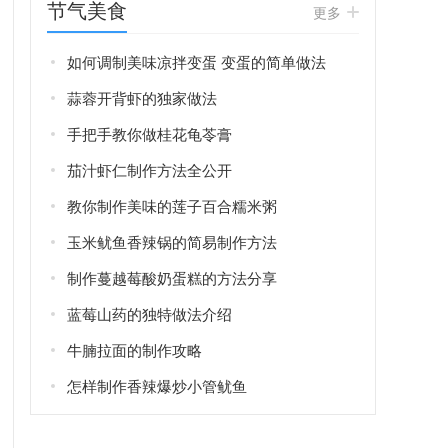
节气美食
更多
如何调制美味凉拌变蛋 变蛋的简单做法
蒜蓉开背虾的独家做法
手把手教你做桂花龟苓膏
茄汁虾仁制作方法全公开
教你制作美味的莲子百合糯米粥
玉米鱿鱼香辣锅的简易制作方法
制作蔓越莓酸奶蛋糕的方法分享
蓝莓山药的独特做法介绍
牛腩拉面的制作攻略
怎样制作香辣爆炒小管鱿鱼