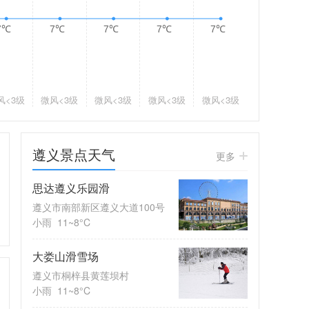
7℃
7℃
7℃
7℃
7℃
风
<3级
微风
<3级
微风
<3级
微风
<3级
微风
<3级
遵义景点天气
更多
思达遵义乐园滑
遵义市南部新区遵义大道100号
小雨
11~8°C
大娄山滑雪场
遵义市桐梓县黄莲坝村
小雨
11~8°C