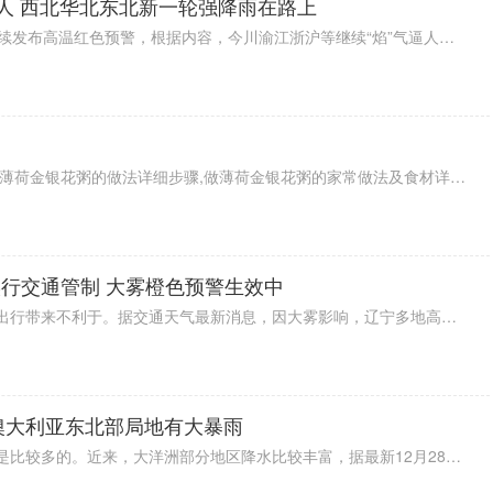
逼人 西北华北东北新一轮强降雨在路上
今天（19日）早上，中央气象台继续发布高温红色预警，根据内容，今川渝江浙沪等继续“焰”气逼人，局部最高气温仍可达40℃以上，而且预计未来三天将会持续。降水方面，今北方降水范围和强度缩小减弱，不过，西北华北东北新一轮强降雨已经在路上了，预计21日来袭。
教你如何做最正宗的薄荷金银花粥,薄荷金银花粥的做法详细步骤,做薄荷金银花粥的家常做法及食材详情,菜谱大全,
行交通管制 大雾橙色预警生效中
今早，辽宁多地大雾笼罩，对交通出行带来不利于。据交通天气最新消息，因大雾影响，辽宁多地高速实行交通管制，大家出行前要提前了解情况，以免影响行程。此外，目前大雾橙色预警生效中，预计今天（28日）上午锦州、阜新、铁岭等能见度小于200米，大家出行注意安全。
：澳大利亚东北部局地有大暴雨
此次，南半球正值夏季，所以雨水是比较多的。近来，大洋洲部分地区降水比较丰富，据最新12月28日国外天气预报显示，未来三天澳大利亚东北部局地有大暴雨。再来看看降雪方面，北美洲西部和东部、亚洲喜马拉雅山脉南麓北部等有明显降雪。