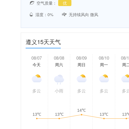
空气质量：
优
湿度：0%
无持续风向 微风
遵义15天天气
08/07
08/08
08/09
08/10
08/
今天
周六
周日
周一
周
多云
小雨
多云
多云
多
14℃
13℃
13℃
13℃
13