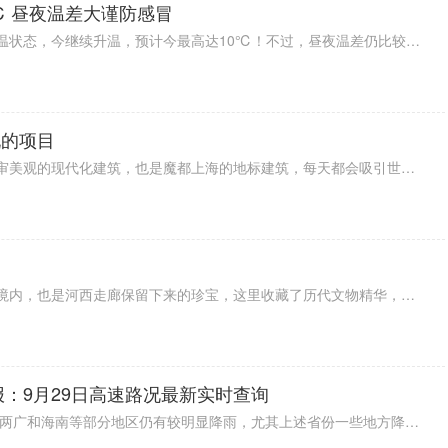
℃ 昼夜温差大谨防感冒
据最新预报显示，北京已经进入升温状态，今继续升温，预计今最高达10℃！不过，昼夜温差仍比较大，注意保暖，谨防感冒。从未来天气来看，未来一周北京在晴和多云之间转换，最高气温在11℃左右，白天是比较暖和。不过，天气比较干燥，大家要注意补水和防火。
玩的项目
上海东方明珠塔是一个充满了艺术审美观的现代化建筑，也是魔都上海的地标建筑，每天都会吸引世界各地的观光游客前往电视台内部游玩，这里不同的楼层配备了丰富多彩的娱乐休闲美食等场馆。
敦煌莫高窟位于西北地区的酒泉市境内，也是河西走廊保留下来的珍宝，这里收藏了历代文物精华，成为闻名中外的宝库，文化研究价值极高，成为非常热门的旅游名胜古迹。
报：9月29日高速路况最新实时查询
据2022全国交通天气最新预报：今两广和海南等部分地区仍有较明显降雨，尤其上述省份一些地方降雨量可达大暴雨级别，出行注意安全。雷暴方面，浙江、广东、广西等局地有雷暴出没，注意防范。能见度情况，河北、辽宁、山东以及江苏等部分地区有雾，行车小心。具体情况一起来看看下面的9月29日高速路况最新实时查询。