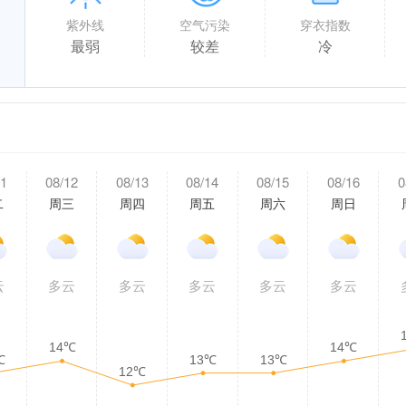
紫外线
空气污染
穿衣指数
最弱
较差
冷
11
08/12
08/13
08/14
08/15
08/16
0
二
周三
周四
周五
周六
周日
云
多云
多云
多云
多云
多云
14℃
14℃
℃
13℃
13℃
12℃