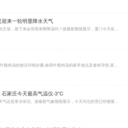
起迎来一轮明显降水天气
连续不断的高温占据最近厦门天气的主场，接下来会有雨来降降温吗？据最新预报显示，厦门今天依旧炎热。不过，雨有消息了。预计明天起厦门开始下雨，一直到周六，未来几天雨水都会光顾。受降水影响，气温终于是要降下来一点了，预计最高气温将回落至30℃。
教你如何做最正宗的荷叶瘦肉汤,荷叶瘦肉汤的做法详细步骤,做荷叶瘦肉汤的家常做法及食材详情,菜谱大全,
 石家庄今天最高气温仅-3℃
又是充满冷意的一天！今天河北的天气还是寒冷依旧。据最新气象预报显示，今天河北的雪已经慢慢趋于结束了，只有部分地区会有小雪出现。虽然这波寒潮结束了，但是未来几天的气温还在降温中，像是石家庄，今天最高气温仅仅零下3度，大家的厚衣服可要裹紧了。