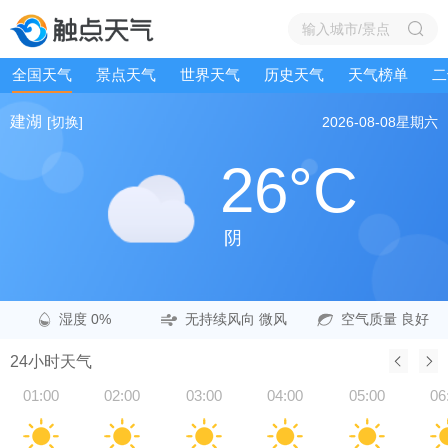
全国天气
景点天气
世界天气
历史天气
天气榜单
二
建湖
[切换]
2026-08-08
星期六
26°C
阴
湿度 0%
无持续风向 微风
空气质量 良好
24小时天气
01:00
02:00
03:00
04:00
05:00
06