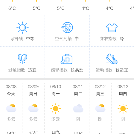
6°C
5°C
5°C
4°C
4°C
4
紫外线
中等
空气污染
中
穿衣指数
冷
过敏指数
适宜
感冒指数
较易发
运动指数
较适宜
08/08
08/09
08/10
08/11
08/12
08/13
今天
周日
周一
周二
周三
周四
多云
多云
多云
阴
阴
阴
19℃
16℃
14℃
12℃