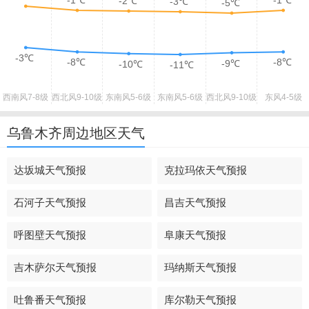
-1℃
-1℃
-2℃
-3℃
-5℃
-3℃
-8℃
-8℃
-9℃
-10℃
-11℃
西南风
7-8级
西北风
9-10级
东南风
5-6级
东南风
5-6级
西北风
9-10级
东风
4-5级
乌鲁木齐周边地区天气
达坂城天气预报
克拉玛依天气预报
石河子天气预报
昌吉天气预报
呼图壁天气预报
阜康天气预报
吉木萨尔天气预报
玛纳斯天气预报
吐鲁番天气预报
库尔勒天气预报