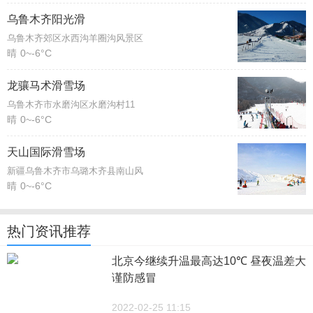
乌鲁木齐阳光滑
乌鲁木齐郊区水西沟羊圈沟风景区
晴
0~-6°C
龙骧马术滑雪场
乌鲁木齐市水磨沟区水磨沟村11
晴
0~-6°C
天山国际滑雪场
新疆乌鲁木齐市乌璐木齐县南山风
晴
0~-6°C
热门资讯推荐
北京今继续升温最高达10℃ 昼夜温差大
谨防感冒
2022-02-25 11:15