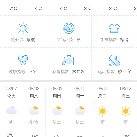
-7°C
-8°C
-8°C
-8°C
-8°C
-8
紫外线
最弱
空气污染
良
穿衣指数
寒冷
过敏指数
不宜
感冒指数
极易发
运动指数
较不宜
08/07
08/08
08/09
08/10
08/11
08/12
今天
周六
周日
周一
周二
周三
阴
小雪
多云
多云
晴
晴
5℃