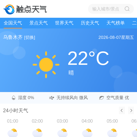
全国天气
景点天气
世界天气
历史天气
天气榜单
二
乌鲁木齐
[切换]
2026-08-07
星期五
22°C
晴
湿度 0%
无持续风向 微风
空气质量 优
24小时天气
01:00
02:00
03:00
04:00
05:00
06