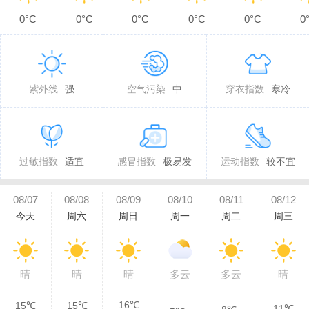
0°C
0°C
0°C
0°C
0°C
0
紫外线
强
空气污染
中
穿衣指数
寒冷
过敏指数
适宜
感冒指数
极易发
运动指数
较不宜
08/07
08/08
08/09
08/10
08/11
08/12
今天
周六
周日
周一
周二
周三
晴
晴
晴
多云
多云
晴
16℃
15℃
15℃
11℃