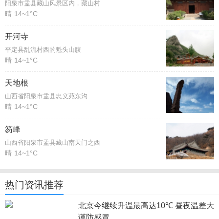
阳泉市盂县藏山风景区内，藏山村
晴
14~1°C
开河寺
平定县乱流村西的魁头山腹
晴
14~1°C
天地根
山西省阳泉市盂县忠义苑东沟
晴
14~1°C
笏峰
山西省阳泉市盂县藏山南天门之西
晴
14~1°C
热门资讯推荐
北京今继续升温最高达10℃ 昼夜温差大
谨防感冒