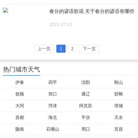
春分的谚语歌谣 关于春分的谚语有哪些
2021-07-13
上一页
1
2
下一页
热门城市天气
伊春
四平
沈阳
鞍山
抚顺
营口
通辽
邯郸
大同
菏泽
阿克苏
塔城
昌都
海北
平凉
天水
陇南
石嘴山
周口
宜昌