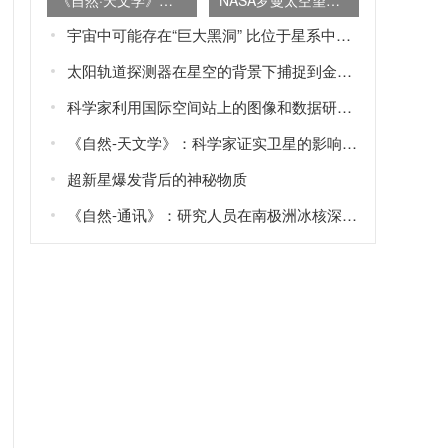
《自然·天文学》杂志：地球大部分氮或源于内太阳系原行星尘埃盘
NASA罗曼太空望远镜的太空覆盖面积是哈勃望远镜的100倍
宇宙中可能存在“巨大黑洞” 比位于星系中央的“超大质量黑洞”还要大
太阳轨道探测器在星空的背景下捕捉到金星、地球和火星的画面
科学家利用国际空间站上的图像和数据研究“蓝色喷流”Blue jets和“怪异闪电”elves
《自然-天文学》：科学家证实卫星的影响可以解释土星旋转轴的倾斜
超新星爆发背后的神秘物质
《自然-通讯》：研究人员在南极洲冰核深处发现火星矿物——黄钾铁矾