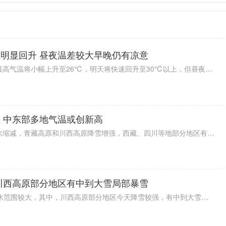
明显回升 昼夜温差较大早晚仍有凉意
北京今天（4月28日）天气晴朗，最高气温将小幅上升至26℃，明天将快速回升至30℃以上，但昼夜温差仍然较大，建议公众采取洋葱式穿衣法，灵活应对气温变化。
 中东部多地气温或创新高
今天（4月28日），我国中东部降水缩减，青藏高原和川西高原降雪增强，西藏、四川等地部分地区有大到暴雪。
川西高原部分地区有中到大雪局部暴雪
四川今明天（4月28日至29日）降水范围较大，其中，川西高原部分地区今天降雪较强，有中到大雪，局部暴雪，需注意防范雨雪天气对交通出行等方面的不利影响。