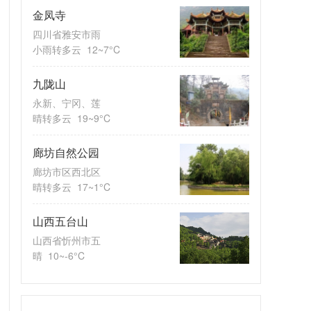
金凤寺
四川省雅安市雨
小雨转多云
12~7°C
九陇山
永新、宁冈、莲
晴转多云
19~9°C
廊坊自然公园
廊坊市区西北区
晴转多云
17~1°C
​山西五台山
山西省忻州市五
晴
10~-6°C