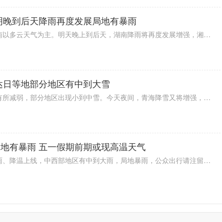
明晚到后天降雨再度发展局地有暴雨
今天（4月28日）到明天白天，湖南以多云天气为主。明天晚上到后天，湖南降雨将再度发展增强，湘南部分地区有中到大雨，局地暴雨，临近五一假期，公众出行请留意交通安全。
达日等地部分地区有中到大雪
今天（4月28日）白天，青海降雪有所减弱，部分地区出现小到中雪。今天夜间，青海降雪又将增强，囊谦、达日、班玛等地有中到大雪。近日青海降水比较频繁，公众雨雪天气出行请留意交通安全。
地有暴雨 五一假期前期或现高温天气
今夜（4月28日）到明天，重庆降雨、降温上线，中西部地区有中到大雨，局地暴雨，公众出行请注留意交通安全。降温过后，重庆多地气温冲高，五一假期前期或有高温出现，大家请注意防暑。