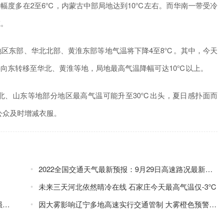
度多在2至6℃，内蒙古中部局地达到10℃左右。而华南一带受冷
减。
东部、华北北部、黄淮东部等地气温将下降4至8℃。其中，今天
向东转移至华北、黄淮等地，局地最高气温降幅可达10℃以上。
、山东等地部分地区最高气温可能升至30℃出头，夏日感扑面而
公众及时增减衣服。
2022全国交通天气最新预报：9月29日高速路况最新实时查询
未来三天河北依然晴冷在线 石家庄今天最高气温仅-3℃
上
因大雾影响辽宁多地高速实行交通管制 大雾橙色预警生效中