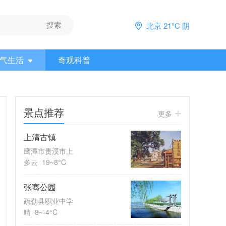
北京 21°C 阴
气生活
奇观科普
景点推荐
更多
上清古镇
鹰潭市贵溪市上
多云
19~8°C
张骞公园
疏勒县职业中学
晴
8~-4°C