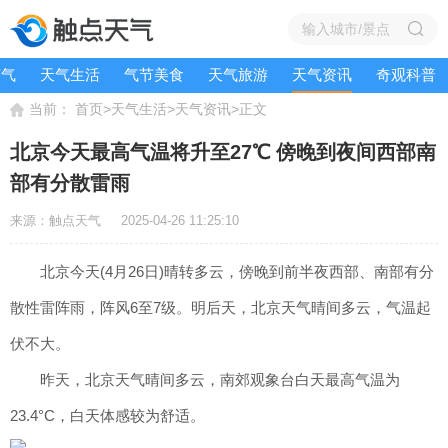
节气
天气生活
气节美食
天气旅游
天气资讯
奇观科普
当前：
>
>
>
首页
天气生活
天气资讯
正文
北京今天最高气温将升至27℃ 傍晚到夜间西部南
部有分散雷雨
来源：触点天气
2025-04-26 11:25:10
北京今天(4月26日)晴转多云，傍晚到前半夜西部、南部有分
散性雷阵雨，阵风6至7级。明后天，北京天气晴间多云，气温起
伏不大。
昨天，北京天气晴间多云，南郊观象台白天最高气温为
23.4°C，白天体感较为舒适。