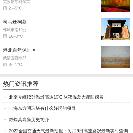
克孜勒苏柯尔克
雨
2~-5°C
司马迁祠墓
韩城市南10公
雨
16~0°C
港北自然保护区
武清区西北部
雨
8~-1°C
热门资讯推荐
北京今继续升温最高达10℃ 昼夜温差大谨防感冒
上海东方明珠塔有什么好玩的项目
敦煌莫高窟历史简介
2022全国交通天气最新预报：9月29日高速路况最新实时查询