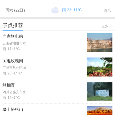
雨 23~11°C
周六 (22日）
微风
景点推荐
更多
向家坝电站
云南省昭通市水
雨
17~1°C
宝趣玫瑰园
广州市从化区城
雨
23~14°C
蜂桶寨
四川省雅安市宝
雨
12~7°C
慕士塔格山