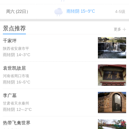
雨转阴 15~9°C
周六 (22日）
4-5级
景点推荐
更多
千家坪
陕西省安康市平
雨转阴
14~3°C
袁世凯故居
河南省周口市项
雨转阴
16~5°C
李广墓
甘肃省天水秦州
雨转阴
12~-2°C
热带飞禽世界