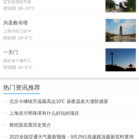
定安县塔岭开发
雨转阴
28~20°C
兴圣教寺塔
上海市松江区中
雨转阴
18~6°C
一天门
湖北省十堰丹江
雨转阴
16~5°C
热门资讯推荐
北京今继续升温最高达10℃ 昼夜温差大谨防感冒
上海东方明珠塔有什么好玩的项目
敦煌莫高窟历史简介
2022全国交通天气最新预报：9月29日高速路况最新实时查询