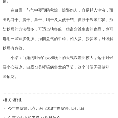
物。
在白露一节气中要预防秋燥，燥邪伤人，容易耗人津液，而
出现口干、唇干、鼻干、咽干及大便干结、皮肤干裂等症状。预
防秋燥的方法很多，可适当地多服一些富含维生素的食品，也可
选用一些宣肺化痰、滋阴益气的中药，如人参、沙参等，对缓解
秋燥有良效。
小结：白露的时候白天和晚上的天气温差比较大，这个时候
要小心着凉。白露也是哮喘病多发的季节，这个时候需要做好一
些预防。
相关资讯
今年白露是几点几分 2019年白露是几月几日
白露的由来和习俗 分别是什么