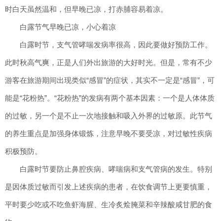
时白天虽然温和，但早晚已凉，打赤脯容易着凉。
白露节气早晚已凉，小心着凉
白露时节，支气管哮喘发病率很高，因此要做好预防工作。
此时秋高气爽，正是人们外出旅游的大好时光。但是，常有不少
游客在旅游期间出现类似“感冒”的症状，其实不一定是“感冒”，可
能是“花粉热”。“花粉热”的发病有两个基本因素：一个是人体体质
的过敏，另一个是不止一次地接触和吸入外界的过敏原。此节气
的养生重点是加强身体锻炼，注意早晚不要受凉，对过敏性疾病
积极预防。
白露时节要防止鼻腔疾病、哮喘病和支气管病的发生。特别
是因体质过敏而引发上述疾病的患者，在饮食调节上更要慎重，
平时要少吃或不吃鱼虾海腥、生冷炙烩腌菜和辛辣酸咸甘肥的食