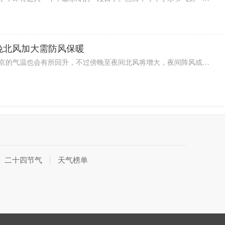
晚北风加大需防风保暖
今天（3月5日）迎来惊蛰节气，北京的气温也会有所回升，不过傍晚至夜间北风将增大，夜间阵风或达5级左右。提醒市民做好防风措施，一早一晚出行需注意添衣保暖。
二十四节气
天气榜单