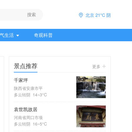
北京 21°C 阴
气生活
奇观科普
景点推荐
更多
千家坪
陕西省安康市平
多云转阴
14~3°C
袁世凯故居
河南省周口市项
多云转阴
16~5°C