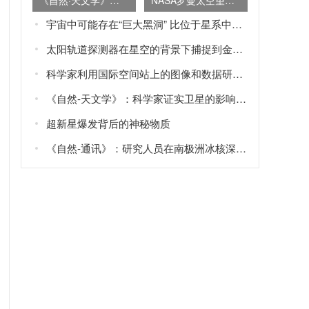
《自然·天文学》杂志：地球大部分氮或源于内太阳系原行星尘埃盘
NASA罗曼太空望远镜的太空覆盖面积是哈勃望远镜的100倍
宇宙中可能存在“巨大黑洞” 比位于星系中央的“超大质量黑洞”还要大
太阳轨道探测器在星空的背景下捕捉到金星、地球和火星的画面
科学家利用国际空间站上的图像和数据研究“蓝色喷流”Blue jets和“怪异闪电”elves
《自然-天文学》：科学家证实卫星的影响可以解释土星旋转轴的倾斜
超新星爆发背后的神秘物质
《自然-通讯》：研究人员在南极洲冰核深处发现火星矿物——黄钾铁矾