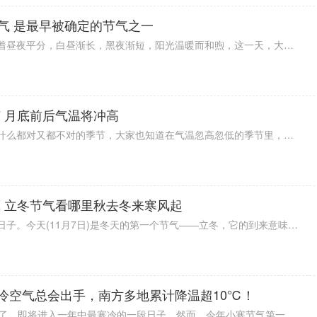
气 是最早被确定的节气之一
春分，作为二十四节气之一，标志着昼夜平分，白昼渐长，黑夜渐短，阳光温暖而和煦，这一天，大地回春，万物复苏，生机勃勃，在中国传统文化中，春分有着重要的地位，作为二十四节气中最早被确定的节气之一，春分也是春季的“C位”节气。
 月底前后气温将冲高
现在这个季节可以说真的是属于穿什么都对又都不对的季节，大家也知道在气温忽高忽低的季节里，选择合适的着装成为一项挑战，一件薄外套可能早晚穿着合适，但中午却显得过于炎热；毛衣可能让你早晨感到舒适，但下午就会让你汗流浃背。如何应对这种多变的气候，成为了许多人的难题，而且月底前后气温将冲高。
 立冬节气看哪里秋去冬来寒风起
春生夏长，秋收冬藏，跟着节气过日子。今天(11月7日)是冬天的第一个节气——立冬，它的到来意味着寒冷季节的开始。
，冷空气总会出手，南方多地累计降温超10℃！
明天（1月5日）就要迎来小寒节气了，即将进入一年中最寒冷的一段日子。然而，今年小寒节气第一天，全国大部气温将“不合时宜”地升至近期高点。