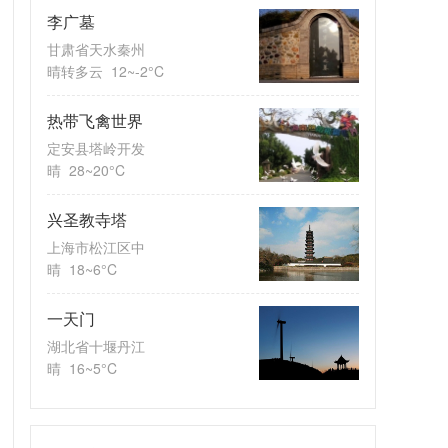
李广墓
甘肃省天水秦州
晴转多云
12~-2°C
热带飞禽世界
定安县塔岭开发
晴
28~20°C
兴圣教寺塔
上海市松江区中
晴
18~6°C
一天门
湖北省十堰丹江
晴
16~5°C