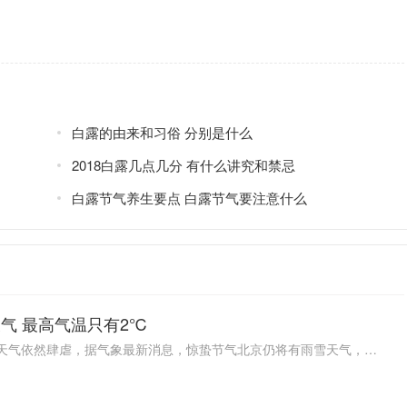
白露的由来和习俗 分别是什么
2018白露几点几分 有什么讲究和禁忌
白露节气养生要点 白露节气要注意什么
气 最高气温只有2℃
在惊蛰节气来临之际，春寒料峭的天气依然肆虐，据气象最新消息，惊蛰节气北京仍将有雨雪天气，最高气温只有2℃，可以说寒意袭人，让人倍感惊悚，面对这突如其来的气候变化，北京的居民们不禁感叹春天的脚步来得如此匆忙。