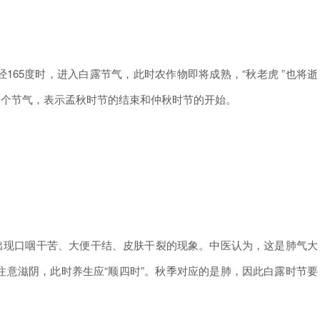
165度时，进入白露节气，此时农作物即将成熟，“秋老虎 ”也将逝
三个节气，表示孟秋时节的结束和仲秋时节的开始。
现口咽干苦、大便干结、皮肤干裂的现象。中医认为，这是肺气大
注意滋阴，此时养生应“顺四时”。秋季对应的是肺，因此白露时节要