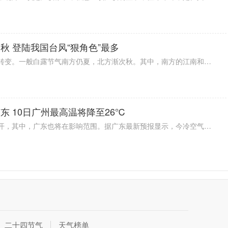
秋 登陆我国台风“狠角色”最多
今日进入白露时期，气候开始有所转变。一般白露节气南方仍夏，北方渐次秋。其中，南方的江南和华南等地区要注意防范“秋老虎”，高温天气可能时不时侵扰，仍需要注意防暑降温。另外，这个时候登陆我国台风“狠角色”最多，大家要实时关注太平洋台风情况。
 10日广州最高温将降至26℃
今日寒露，一股强冷空气在我国展开，其中，广东也将在影响范围。据广东最新预报显示，今冷空气开始影响广东，冷暖空气相遇，西部及珠三角部分地区现明显降雨。降温将从9日晚开始，预计10日广州最高温将降至26℃，大家要注意及时添衣，谨防感冒。
二十四节气
天气榜单