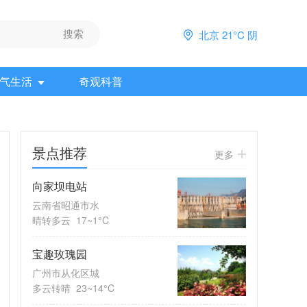
北京 21°C 阴
气生活
奇观科普
景点推荐
更多
向家坝电站
云南省昭通市水
晴转多云
17~1°C
宝趣玫瑰园
广州市从化区城
多云转晴
23~14°C