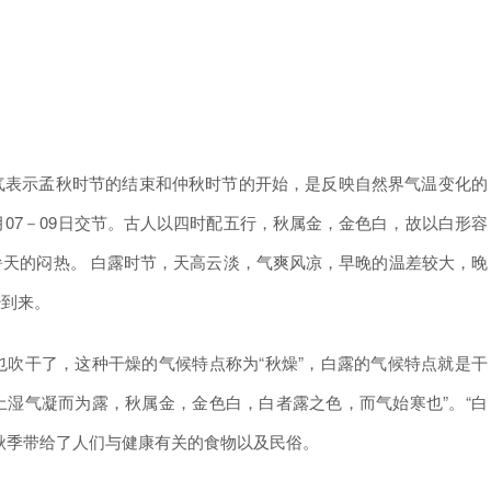
表示孟秋时节的结束和仲秋时节的开始，是反映自然界气温变化的
月07－09日交节。古人以四时配五行，秋属金，金色白，故以白形容
天的闷热。 白露时节，天高云淡，气爽风凉，早晚的温差较大，晚
经到来。
干了，这种干燥的气候特点称为“秋燥”，白露的气候特点就是干
土湿气凝而为露，秋属金，金色白，白者露之色，而气始寒也”。“白
秋季带给了人们与健康有关的食物以及民俗。