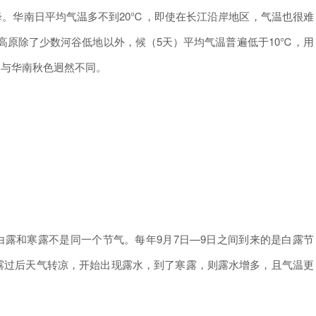
华南日平均气温多不到20℃，即使在长江沿岸地区，气温也很难
高原除了少数河谷低地以外，候（5天）平均气温普遍低于10℃，用
，与华南秋色迥然不同。
和寒露不是同一个节气。每年9月7日—9日之间到来的是白露节
白露过后天气转凉，开始出现露水，到了寒露，则露水增多，且气温更