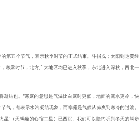
的第五个节气，表示秋季时节的正式结束。斗指戊；太阳到达黄经
点上看，寒露时节，北方广大地区均已进入秋季，东北进入深秋，西北一
凝结也。”寒露的意思是气温比白露时更低，地面的露水更冷，快
个节气，都表示水汽凝结现象，而寒露是气候从凉爽到寒冷的过渡。
火星”（天蝎座的心宿二星）已西沉。我们可以隐约听到冬天的脚步