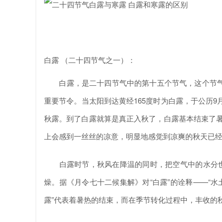
白露 （二十四节气之一）：
白露，是二十四节气中的第十五个节气，这个节气
重要节令。当太阳到达黄经165度时为白露，于公历9
秋露。到了白露就算是真正入秋了，白露基本结束了暑
上会感到一丝丝的凉意，明显地感觉到凉爽的秋天已
白露时节，秋风在降温的同时，把空气中的水分也吹
燥。据《月令七十二候集解》对“白露”的诠释——“水
露”代表着暑热的结束，而在季节转化过程中，丰收的