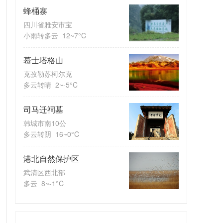
蜂桶寨
四川省雅安市宝
小雨转多云
12~7°C
慕士塔格山
克孜勒苏柯尔克
多云转晴
2~-5°C
司马迁祠墓
韩城市南10公
多云转阴
16~0°C
港北自然保护区
武清区西北部
多云
8~-1°C