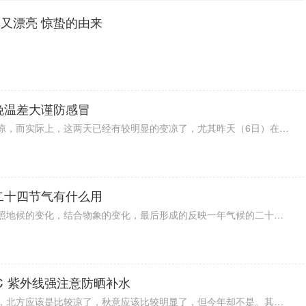
又漂亮 惊蛰的由来
晚温差大谨防感冒
今日白露节气，意味着天气逐渐变凉，而实际上，这两天已经有较明显的变凉了，尤其昨天（6日）在雨水的影响下，最高气温仅22℃左右。根据最新预报显示，预计今北京天气晴好，最高气温27℃，最低气温17℃，早晚温差大谨防感冒。另外，近期山区多雷雨天气，注意防范哦。
二十四节气有什么用
中国古代先贤观察天象的变化，参照地候的变化，结合物象的变化，最后形成的反映一年气候的二十四节气，客观反映了自然界的节律变化，有效指导了当时人们的生活。2016年11月30日，联合国教科文组织正式将二十四节气列为人类非物质文化遗产代表作名录。
℃ 紫外线强注意防晒补水
今日白露节气，按理说到了该节气，北方应该是比较凉了，秋意应该比较明显了，但今年却不是。其中，据北京最新天气预报显示，今北京气温升至32℃，预计明后天气温也保持在这个温度左右，体感比较热，紫外线强，大家要注意防晒补水。