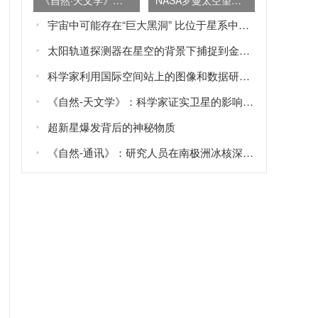
《自然·天文学》杂志：地球大部分氮或源于内太阳系原行星尘埃盘
NASA罗曼太空望远镜的太空覆盖面积是哈勃望远镜的100倍
宇宙中可能存在“巨大黑洞” 比位于星系中央的“超大质量黑洞”还要大
太阳轨道探测器在星空的背景下捕捉到金星、地球和火星的画面
科学家利用国际空间站上的图像和数据研究“蓝色喷流”Blue jets和“怪异闪电”elves
《自然-天文学》：科学家证实卫星的影响可以解释土星旋转轴的倾斜
超新星爆发背后的神秘物质
《自然-通讯》：研究人员在南极洲冰核深处发现火星矿物——黄钾铁矾