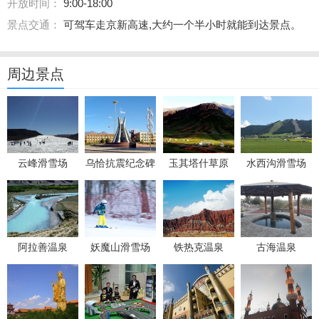
开放时间：
9:00-18:00
景点交通：
可驾车走京新高速,大约一个半小时就能到达景点。
周边景点
云峰滑雪场
乌恰抗震纪念碑
玉其塔什草原
水西沟滑雪场
阿拉善温泉
妖魔山滑雪场
铁热克温泉
古海温泉