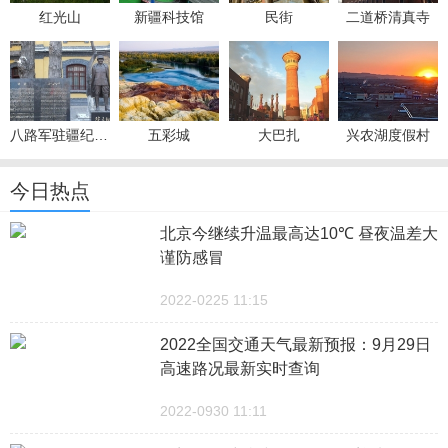
红光山
新疆科技馆
民街
二道桥清真寺
八路军驻疆纪念馆
五彩城
大巴扎
兴农湖度假村
今日热点
北京今继续升温最高达10℃ 昼夜温差大
谨防感冒
2022-0225 11:15
2022全国交通天气最新预报：9月29日
高速路况最新实时查询
2022-0930 11:11