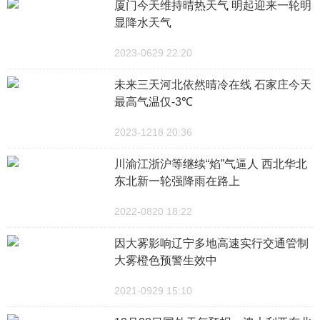
厦门今天维持晴热天气 明起迎来一轮明
显降水天气
2023-0629 22:20
未来三天河北依然晴冷在线 石家庄今天
最高气温仅-3℃
2023-1218 20:36
川渝江浙沪等继续“焰”气逼人 西北华北
东北新一轮强降雨在路上
2022-0820 18:22
因大雾影响辽宁多地高速实行交通管制
大雾橙色预警生效中
2021-0929 15:10