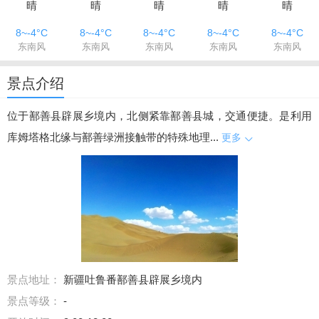
晴
晴
晴
晴
晴
8~-4°C
8~-4°C
8~-4°C
8~-4°C
8~-4°C
东南风
东南风
东南风
东南风
东南风
景点介绍
位于鄯善县辟展乡境内，北侧紧靠鄯善县城，交通便捷。是利用
库姆塔格北缘与鄯善绿洲接触带的特殊地理...
更多
景点地址：
新疆吐鲁番鄯善县辟展乡境内
景点等级：
-