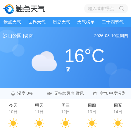
景点天气
世界天气
历史天气
天气榜单
二十四节气
沙山公园
[切换]
2026-08-10
星期四
16°C
阴
湿度 0%
无持续风向 微风
空气 中度污染
今天
明天
周三
周四
周五
10日
11日
12日
13日
14日