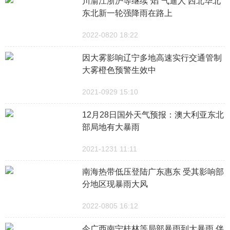
川渝江浙沪等继续“焰”气逼人 西北华北
东北新一轮强降雨在路上
2022-0820 18:22
因大雾影响辽宁多地高速实行交通管制
大雾橙色预警生效中
2021-0929 15:10
12月28日国外天气预报：澳大利亚东北
部局地有大暴雨
2021-1231 11:11
南海热带低压登陆广东惠东 受其影响部
分地区现暴雨大风
2022-0805 16:12
今广西南宁桂林等局部暴雨到大暴雨 伴