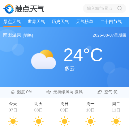
景点天气
世界天气
历史天气
天气榜单
二十四节气
南田温泉
[切换]
2026-08-07
星期四
24°C
多云
湿度 0%
无持续风向 微风
空气 优
今天
明天
周日
周一
周二
07日
08日
09日
10日
11日