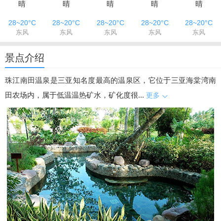
晴
晴
晴
晴
晴
28~20°C
28~20°C
28~20°C
28~20°C
28~20°C
东风
东风
东风
东风
东风
景点介绍
珠江南田温泉是三亚知名度最高的温泉区，它位于三亚海棠湾南
田农场内，属于低温温热矿水，矿化度很...
更多