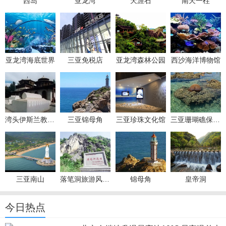
西岛
亚龙湾
天涯石
南天一柱
亚龙湾海底世界
三亚免税店
亚龙湾森林公园
西沙海洋博物馆
湾头伊斯兰教徒墓葬群
三亚锦母角
三亚珍珠文化馆
三亚珊瑚礁保护区
三亚南山
落笔洞旅游风景区
锦母角
皇帝洞
今日热点