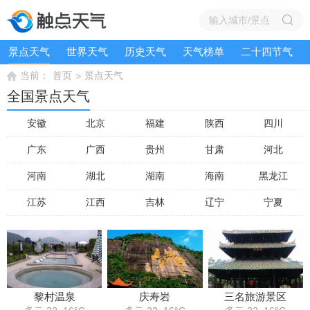
景点天气
世界天气
历史天气
天气榜单
二十四节气
当前：
首页
景点天气
>
全国景点天气
安徽
北京
福建
陕西
四川
广东
广西
贵州
甘肃
河北
河南
湖北
湖南
海南
黑龙江
江苏
江西
吉林
辽宁
宁夏
黎村温泉
庆寿岩
三名旅游景区