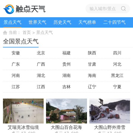
景点天气
世界天气
历史天气
天气榜单
二十四节气
当前：
首页
景点天气
>
全国景点天气
安徽
北京
福建
陕西
四川
广东
广西
贵州
甘肃
河北
河南
湖北
湖南
海南
黑龙江
江苏
江西
吉林
辽宁
宁夏
艾瑞克冰雪仙境
大围山百合花海
大围山野外滑雪