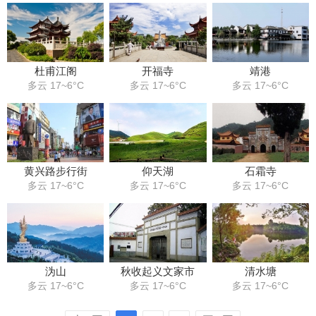
杜甫江阁
开福寺
靖港
多云 17~6°C
多云 17~6°C
多云 17~6°C
黄兴路步行街
仰天湖
石霜寺
多云 17~6°C
多云 17~6°C
多云 17~6°C
沩山
秋收起义文家市
清水塘
多云 17~6°C
多云 17~6°C
多云 17~6°C