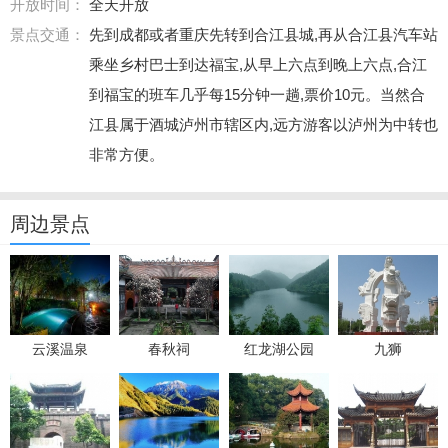
开放时间：
全天开放
景点交通：
先到成都或者重庆先转到合江县城,再从合江县汽车站
乘坐乡村巴士到达福宝,从早上六点到晚上六点,合江
到福宝的班车几乎每15分钟一趟,票价10元。当然合
江县属于酒城泸州市辖区内,远方游客以泸州为中转也
非常方便。
周边景点
云溪温泉
春秋祠
红龙湖公园
九狮