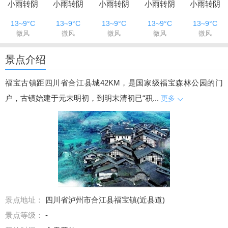
小雨转阴
小雨转阴
小雨转阴
小雨转阴
小雨转阴
13~9°C
13~9°C
13~9°C
13~9°C
13~9°C
微风
微风
微风
微风
微风
景点介绍
福宝古镇距四川省合江县城42KM，是国家级福宝森林公园的门
户，古镇始建于元末明初，到明末清初已“积...
更多
景点地址：
四川省泸州市合江县福宝镇(近县道)
景点等级：
-