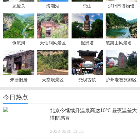
龙透关
海潮湖
忠山
泸州市博物馆
倒流河
天仙洞风景区
报恩塔
笔架山风景名胜区
朱德旧居
天堂坝景区
尧坝古镇
泸州老窖旅游区
今日热点
北京今继续升温最高达10℃ 昼夜温差大
谨防感冒
2022-0225 11:15