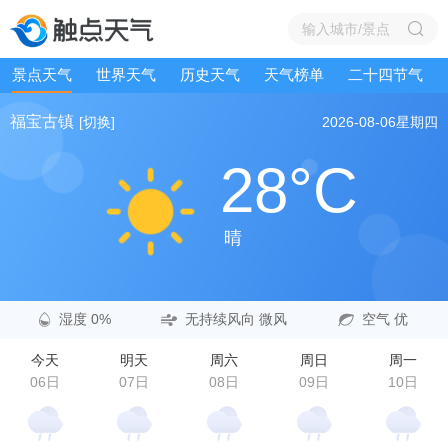
景点天气
世界天气
历史天气
天气榜单
二十四节气
福宝古镇
[切换]
2026-08-06
星期四
28°C
晴
湿度 0%
无持续风向 微风
空气 优
今天
明天
周六
周日
周一
06日
07日
08日
09日
10日