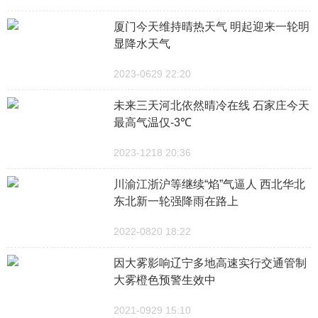
厦门今天维持晴热天气 明起迎来一轮明
显降水天气
2023-0629 22:20
未来三天河北依然晴冷在线 石家庄今天
最高气温仅-3℃
2023-1218 20:36
川渝江浙沪等继续“焰”气逼人 西北华北
东北新一轮强降雨在路上
2022-0820 18:22
因大雾影响辽宁多地高速实行交通管制
大雾橙色预警生效中
2021-0929 15:10