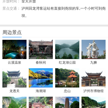
开放时间：
全天开放
景点交通：
泸州回龙湾客运站有直接到尧坝的车,一个小时可到尧
坝。
周边景点
云溪温泉
春秋祠
红龙湖公园
九狮
龙透关
海潮湖
忠山
泸州市博物馆