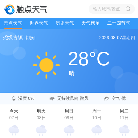
景点天气
世界天气
历史天气
天气榜单
二十四节气
尧坝古镇
[切换]
2026-08-07
星期四
28°C
晴
湿度 0%
无持续风向 微风
空气 优
今天
明天
周日
周一
周二
07日
08日
09日
10日
11日