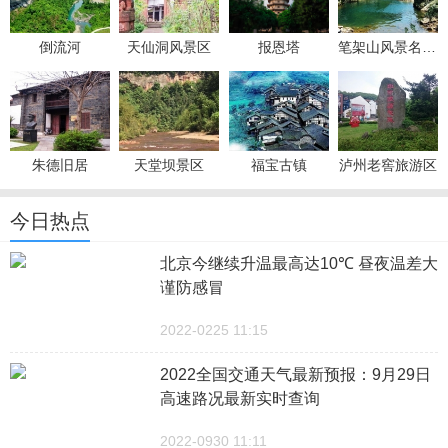
倒流河
天仙洞风景区
报恩塔
笔架山风景名胜区
朱德旧居
天堂坝景区
福宝古镇
泸州老窖旅游区
今日热点
北京今继续升温最高达10℃ 昼夜温差大
谨防感冒
2022-0225 11:15
2022全国交通天气最新预报：9月29日
高速路况最新实时查询
2022-0930 11:11