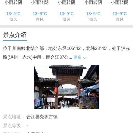
小雨转阴
小雨转阴
小雨转阴
小雨转阴
小雨转阴
13~9°C
13~9°C
13~9°C
13~9°C
13~9°C
微风
微风
微风
微风
微风
景点介绍
位于川南黔北结合部，地处东经105°42′，北纬28°45′，处于泸赤
路(泸州一赤水)中段，距合江37公...
更多
景点地址：
合江县尧坝古镇
景点等级：
-