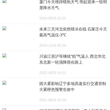
厦门今天维持晴热天气 明起迎来一轮明
显降水天气
2023-0629 22:20
未来三天河北依然晴冷在线 石家庄今天
最高气温仅-3℃
2023-1218 20:36
川渝江浙沪等继续“焰”气逼人 西北华北
东北新一轮强降雨在路上
2022-0820 18:22
因大雾影响辽宁多地高速实行交通管制
大雾橙色预警生效中
2021-0929 15:10