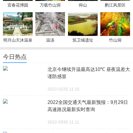
宜春花博园
万载竹山洞
仰山
酌江风景区
明月山天沐温泉
温汤
筑卫城遗址
竹山洞
今日热点
北京今继续升温最高达10℃ 昼夜温差大
谨防感冒
2022-0225 11:15
2022全国交通天气最新预报：9月29日
高速路况最新实时查询
2022-0930 11:11