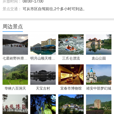
开放时间：
08:00~17:00
景点交通：
可从市区自驾前往,2个多小时可到达。
周边景点
七星岭野外滑雪场
明月山顺天维景国际温泉度假村
三爪仑漂流
袁山公园
华林八百洞天
天宝古村
宜春市博物馆
靖安中部梦幻城