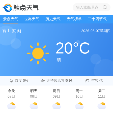
景点天气
世界天气
历史天气
天气榜单
二十四节气
官山
[切换]
2026-08-07
星期四
20°C
晴
湿度 0%
无持续风向 微风
空气 优
今天
明天
周日
周一
周二
07日
08日
09日
10日
11日