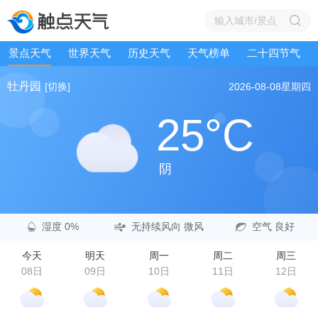
景点天气
世界天气
历史天气
天气榜单
二十四节气
牡丹园
[切换]
2026-08-08
星期四
25°C
阴
湿度 0%
无持续风向 微风
空气 良好
今天
明天
周一
周二
周三
08日
09日
10日
11日
12日