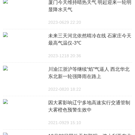
厦门今天维持晴热天气 明起迎来一轮明
显降水天气
2023-0629 22:20
未来三天河北依然晴冷在线 石家庄今天
最高气温仅-3℃
2023-1218 20:36
川渝江浙沪等继续“焰”气逼人 西北华北
东北新一轮强降雨在路上
2022-0820 18:22
因大雾影响辽宁多地高速实行交通管制
大雾橙色预警生效中
2021-0929 15:10