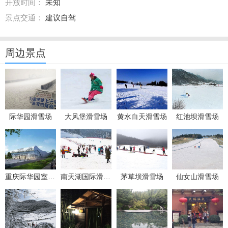
开放时间：
未知
景点交通：
建议自驾
周边景点
际华园滑雪场
大风堡滑雪场
黄水白天滑雪场
红池坝滑雪场
重庆际华园室内滑雪馆
南天湖国际滑雪场
茅草坝滑雪场
仙女山滑雪场