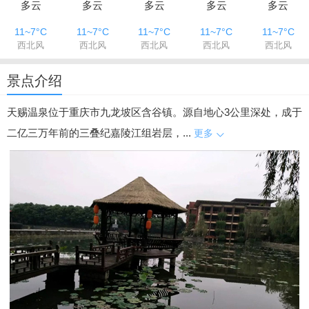
多云
多云
多云
多云
多云
11~7°C
11~7°C
11~7°C
11~7°C
11~7°C
西北风
西北风
西北风
西北风
西北风
景点介绍
天赐温泉位于重庆市九龙坡区含谷镇。源自地心3公里深处，成于
二亿三万年前的三叠纪嘉陵江组岩层，...
更多