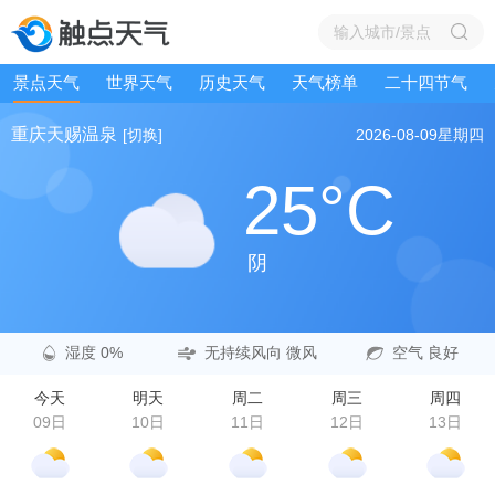
景点天气
世界天气
历史天气
天气榜单
二十四节气
重庆天赐温泉
[切换]
2026-08-09
星期四
25°C
阴
湿度 0%
无持续风向 微风
空气 良好
今天
明天
周二
周三
周四
09日
10日
11日
12日
13日