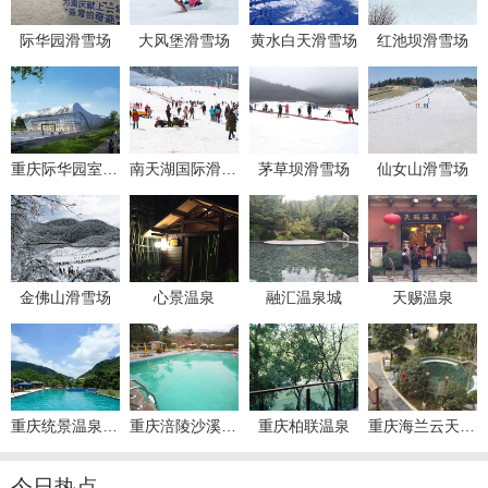
际华园滑雪场
大风堡滑雪场
黄水白天滑雪场
红池坝滑雪场
重庆际华园室内滑雪馆
南天湖国际滑雪场
茅草坝滑雪场
仙女山滑雪场
金佛山滑雪场
心景温泉
融汇温泉城
天赐温泉
重庆统景温泉风景区
重庆涪陵沙溪温泉
重庆柏联温泉
重庆海兰云天温泉度假区
今日热点