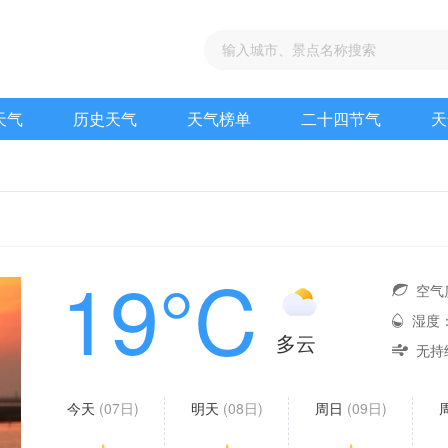
天气
历史天气
天气榜单
二十四节气
天
19°C
空气
湿度
多云
无持
今天
(07日)
明天
(08日)
周日
(09日)