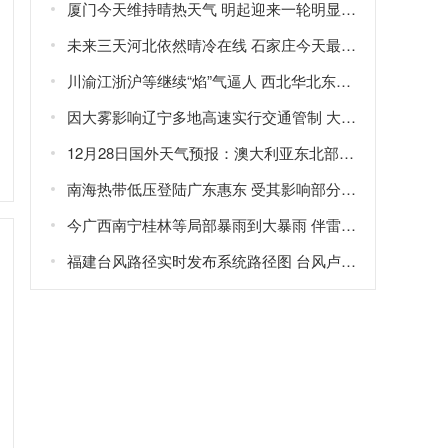
厦门今天维持晴热天气 明起迎来一轮明显降水天气
未来三天河北依然晴冷在线 石家庄今天最高气温仅-3℃
川渝江浙沪等继续“焰”气逼人 西北华北东北新一轮强降雨在路上
因大雾影响辽宁多地高速实行交通管制 大雾橙色预警生效中
12月28日国外天气预报：澳大利亚东北部局地有大暴雨
南海热带低压登陆广东惠东 受其影响部分地区现暴雨大风
今广西南宁桂林等局部暴雨到大暴雨 伴雷暴大风等强对流
福建台风路径实时发布系统路径图 台风卢碧将生成或直接影响福建