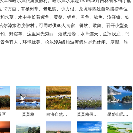
库和哈尔淖旅游度假村。哈尔淖水库是1979年8月吉林省水利厅批
面12万亩，有杨树堂、老瓜窝、少力根、龙坑等四处自然捕捞单位，
角和水草，水中生长着鳜鱼、黄桑、鲤鱼、黑鱼、鲶鱼、澎泽鲫、鲂
。哈尔淖旅游度假村，可同时供80人食宿、餐饮、歌舞、召开小型会
垂钓、野浴等。这里风光秀丽，烟波浩淼，水草连天，鱼翔浅底，鸟
景色宜人，环境优美。哈尔淖A级旅游度假村是您休闲、度假、旅
景区
莫莫格
向海自然保护区
莫莫格保护区
昂岱山风景区