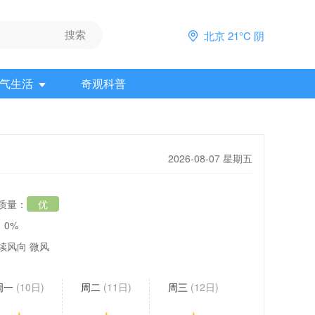
北京 21°C 阴
气生活
奇观科普
2026-08-07 星期五
质量：
优
：0%
续风向 微风
周一
(10日)
周二
(11日)
周三
(12日)