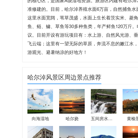
的核心区，是国家A级湿地资源。旅游区内建有哈尔淖水
准修建的。目前，哈尔淖养殖水面6万亩，自然捕鱼水
这里水面宽阔，苇草茂盛，水面上生长着茨实米、菱
鱼、鲢、鳙、草鱼等30多种鱼类，年产鲜鱼120万斤
议。目前开设有游玩项目有：水上游、自然风光游、
飞云端；这里有一望无际的草原，奔流不息的嫩江水，
游观光、避暑纳凉的好地方！
哈尔淖风景区周边景点推荐
向海湿地
哈尔挠
五间房水岛乐园
黄榆