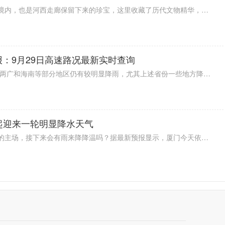
敦煌莫高窟位于西北地区的酒泉市境内，也是河西走廊保留下来的珍宝，这里收藏了历代文物精华，成为闻名中外的宝库，文化研究价值极高，成为非常热门的旅游名胜古迹。
报：9月29日高速路况最新实时查询
据2022全国交通天气最新预报：今两广和海南等部分地区仍有较明显降雨，尤其上述省份一些地方降雨量可达大暴雨级别，出行注意安全。雷暴方面，浙江、广东、广西等局地有雷暴出没，注意防范。能见度情况，河北、辽宁、山东以及江苏等部分地区有雾，行车小心。具体情况一起来看看下面的9月29日高速路况最新实时查询。
起迎来一轮明显降水天气
连续不断的高温占据最近厦门天气的主场，接下来会有雨来降降温吗？据最新预报显示，厦门今天依旧炎热。不过，雨有消息了。预计明天起厦门开始下雨，一直到周六，未来几天雨水都会光顾。受降水影响，气温终于是要降下来一点了，预计最高气温将回落至30℃。