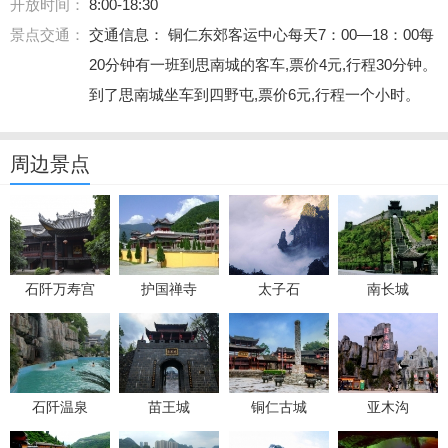
开放时间：
8:00-18:30
景点交通：
交通信息： 铜仁东郊客运中心每天7：00—18：00每
20分钟有一班到思南城的客车,票价4元,行程30分钟。
到了思南城坐车到四野屯,票价6元,行程一个小时。
周边景点
石阡万寿宫
护国禅寺
太子石
南长城
石阡温泉
苗王城
铜仁古城
亚木沟