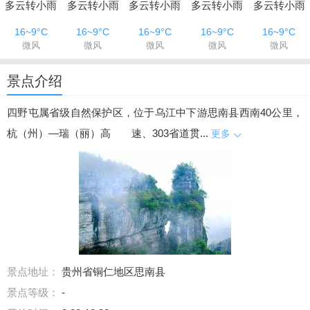
多云转小雨
多云转小雨
多云转小雨
多云转小雨
多云转小雨
16~9°C
16~9°C
16~9°C
16~9°C
16~9°C
微风
微风
微风
微风
微风
景点介绍
四野屯属省级自然保护区，位于乌江中下游思南县西南40公里，
杭（州）—瑞（丽）高 速、303省道贯...
更多
景点地址：
贵州省铜仁地区思南县
景点等级：
-