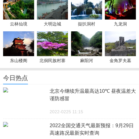
云林仙境
大明边城
挞扒洞村
九龙洞
东山楼阁
北侗民族村寨
麻阳河
金角罗夫墓
今日热点
北京今继续升温最高达10℃ 昼夜温差大
谨防感冒
2022-0225 11:15
2022全国交通天气最新预报：9月29日
高速路况最新实时查询