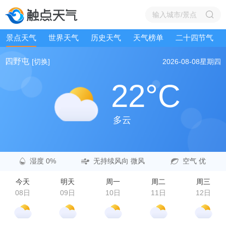
景点天气
世界天气
历史天气
天气榜单
二十四节气
四野屯
[切换]
2026-08-08
星期四
22°C
多云
湿度 0%
无持续风向 微风
空气 优
今天
明天
周一
周二
周三
08日
09日
10日
11日
12日