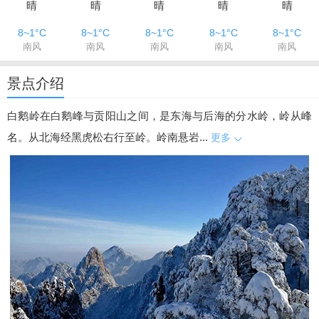
晴
晴
晴
晴
晴
8~1°C
8~1°C
8~1°C
8~1°C
8~1°C
南风
南风
南风
南风
南风
景点介绍
白鹅岭在白鹅峰与贡阳山之间，是东海与后海的分水岭，岭从峰
名。从北海经黑虎松右行至岭。岭南悬岩...
更多