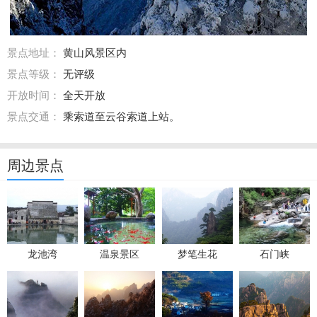
景点地址：
黄山风景区内
景点等级：
无评级
开放时间：
全天开放
景点交通：
乘索道至云谷索道上站。
周边景点
龙池湾
温泉景区
梦笔生花
石门峡