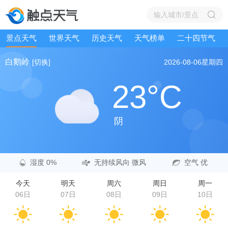
景点天气
世界天气
历史天气
天气榜单
二十四节气
白鹅岭
[切换]
2026-08-06
星期四
23°C
阴
湿度 0%
无持续风向 微风
空气 优
今天
明天
周六
周日
周一
06日
07日
08日
09日
10日