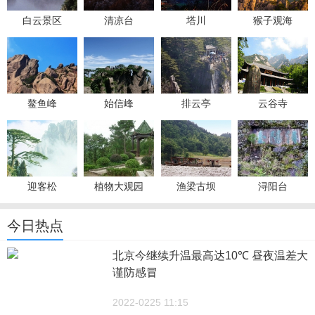
白云景区
清凉台
塔川
猴子观海
鳌鱼峰
始信峰
排云亭
云谷寺
迎客松
植物大观园
渔梁古坝
浔阳台
今日热点
北京今继续升温最高达10℃ 昼夜温差大
谨防感冒
2022-0225 11:15