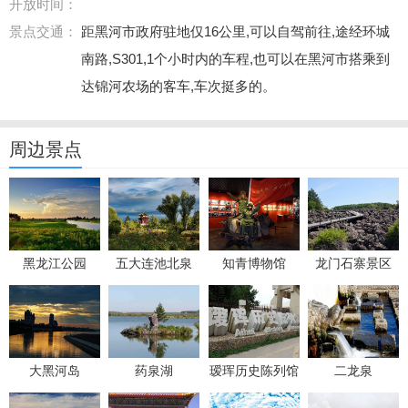
开放时间：
景点交通：
距黑河市政府驻地仅16公里,可以自驾前往,途经环城
南路,S301,1个小时内的车程,也可以在黑河市搭乘到
达锦河农场的客车,车次挺多的。
周边景点
黑龙江公园
五大连池北泉
知青博物馆
龙门石寨景区
大黑河岛
药泉湖
瑷珲历史陈列馆
二龙泉