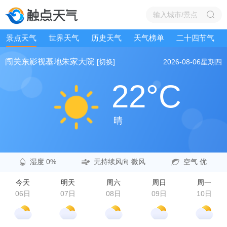
景点天气
世界天气
历史天气
天气榜单
二十四节气
闯关东影视基地朱家大院
[切换]
2026-08-06
星期四
22°C
晴
湿度 0%
无持续风向 微风
空气 优
今天
明天
周六
周日
周一
06日
07日
08日
09日
10日