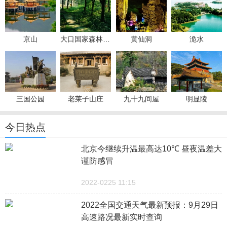
京山
大口国家森林公园
黄仙洞
洈水
三国公园
老莱子山庄
九十九间屋
明显陵
今日热点
北京今继续升温最高达10℃ 昼夜温差大
谨防感冒
2022-0225 11:15
2022全国交通天气最新预报：9月29日
高速路况最新实时查询