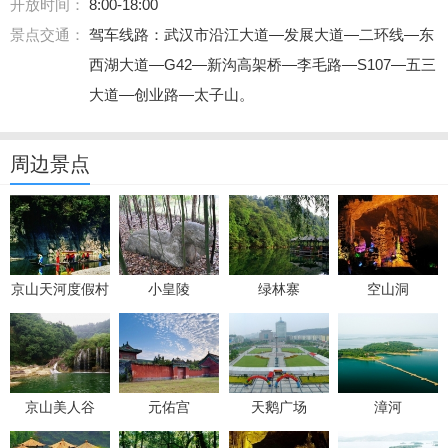
开放时间：
8:00-18:00
景点交通：
驾车线路：武汉市沿江大道—发展大道—二环线—东
西湖大道—G42—新沟高架桥—李毛路—S107—五三
大道—创业路—太子山。
周边景点
京山天河度假村
小皇陵
绿林寨
空山洞
京山美人谷
元佑宫
天鹅广场
漳河