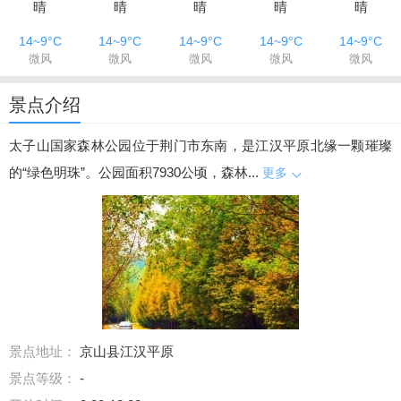
晴
晴
晴
晴
晴
14~9°C
14~9°C
14~9°C
14~9°C
14~9°C
微风
微风
微风
微风
微风
景点介绍
太子山国家森林公园位于荆门市东南，是江汉平原北缘一颗璀璨
的“绿色明珠”。公园面积7930公顷，森林...
更多
景点地址：
京山县江汉平原
景点等级：
-