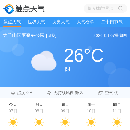
景点天气
世界天气
历史天气
天气榜单
二十四节气
太子山国家森林公园
[切换]
2026-08-07
星期四
26°C
阴
湿度 0%
无持续风向 微风
空气 优
今天
明天
周日
周一
周二
07日
08日
09日
10日
11日