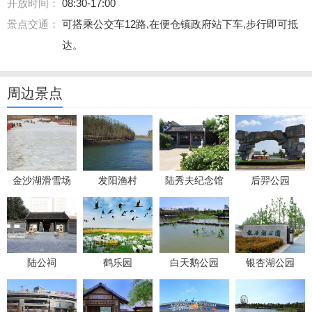
开放时间：
08:30-17:00
景点交通：
可搭乘公交车12路,在便仓镇政府站下车,步行即可抵
达。
周边景点
金沙湖滑雪场
发阳渔村
陆秀夫纪念馆
后羿公园
陆公祠
鹤乐园
白天鹅公园
银杏湖公园