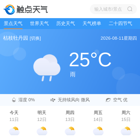
景点天气
世界天气
历史天气
天气榜单
二十四节气
枯枝牡丹园
[切换]
2026-08-11
星期四
25°C
雨
湿度 0%
无持续风向 微风
空气 优
今天
明天
周四
周五
周六
11日
12日
13日
14日
15日