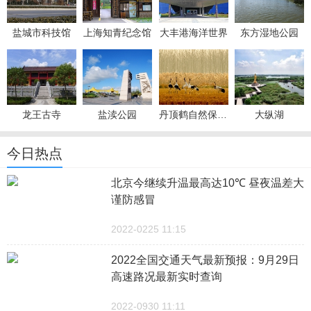
盐城市科技馆
上海知青纪念馆
大丰港海洋世界
东方湿地公园
龙王古寺
盐渎公园
丹顶鹤自然保护区
大纵湖
今日热点
北京今继续升温最高达10℃ 昼夜温差大
谨防感冒
2022-0225 11:15
2022全国交通天气最新预报：9月29日
高速路况最新实时查询
2022-0930 11:11