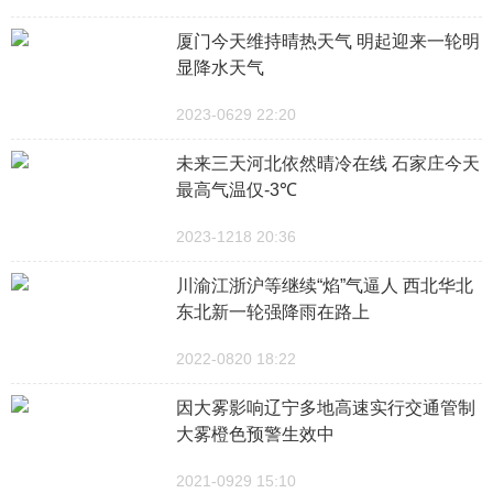
厦门今天维持晴热天气 明起迎来一轮明
显降水天气
2023-0629 22:20
未来三天河北依然晴冷在线 石家庄今天
最高气温仅-3℃
2023-1218 20:36
川渝江浙沪等继续“焰”气逼人 西北华北
东北新一轮强降雨在路上
2022-0820 18:22
因大雾影响辽宁多地高速实行交通管制
大雾橙色预警生效中
2021-0929 15:10