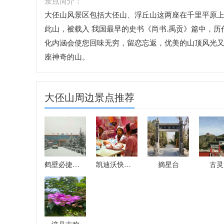
景点简介：
大伾山风景区包括大伾山、浮丘山这两座在千里平原上
此山，被载入 我国最早的史书《尚书.禹贡》篇中，历
化内涵会使您回味无穷，留恋忘返，优美的山顶风光
座神奇的山。
大伾山周边景点推荐
鹤壁必捷滑雪场
凯迪沃快乐体验
摘星台
古灵