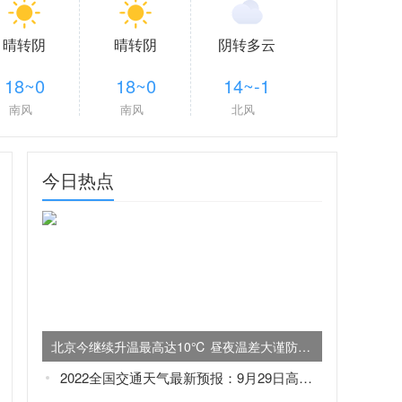
晴转阴
晴转阴
阴转多云
18~0
18~0
14~-1
南风
南风
北风
今日热点
北京今继续升温最高达10℃ 昼夜温差大谨防感冒
2022全国交通天气最新预报：9月29日高速路况最新实时查询