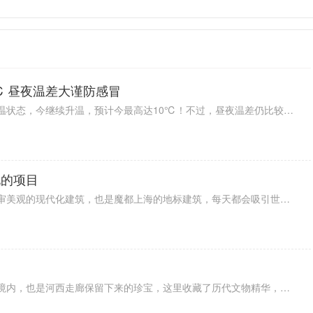
℃ 昼夜温差大谨防感冒
据最新预报显示，北京已经进入升温状态，今继续升温，预计今最高达10℃！不过，昼夜温差仍比较大，注意保暖，谨防感冒。从未来天气来看，未来一周北京在晴和多云之间转换，最高气温在11℃左右，白天是比较暖和。不过，天气比较干燥，大家要注意补水和防火。
玩的项目
上海东方明珠塔是一个充满了艺术审美观的现代化建筑，也是魔都上海的地标建筑，每天都会吸引世界各地的观光游客前往电视台内部游玩，这里不同的楼层配备了丰富多彩的娱乐休闲美食等场馆。
敦煌莫高窟位于西北地区的酒泉市境内，也是河西走廊保留下来的珍宝，这里收藏了历代文物精华，成为闻名中外的宝库，文化研究价值极高，成为非常热门的旅游名胜古迹。