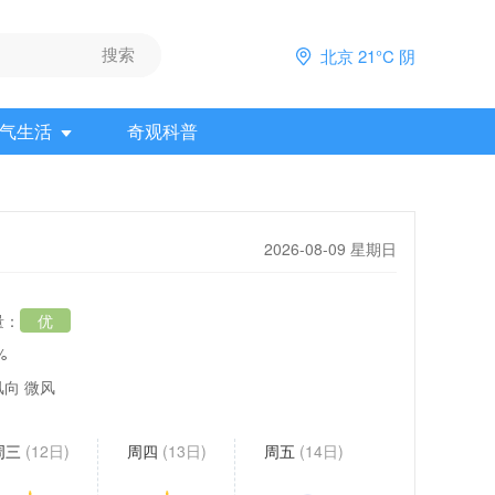
北京 21°C 阴
气生活
奇观科普
2026-08-09 星期日
量：
优
%
向 微风
周三
(12日)
周四
(13日)
周五
(14日)