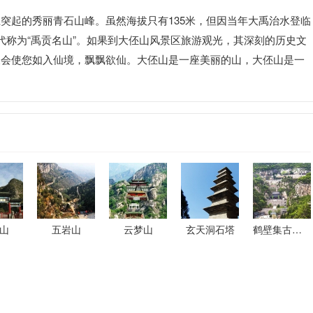
突起的秀丽青石山峰。虽然海拔只有135米，但因当年大禹治水登临
代称为“禹贡名山”。如果到大伾山风景区旅游观光，其深刻的历史文
又会使您如入仙境，飘飘欲仙。大伾山是一座美丽的山，大伾山是一
山
五岩山
云梦山
玄天洞石塔
鹤壁集古瓷窑遗