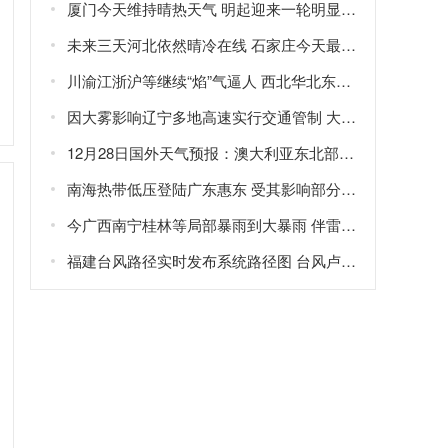
厦门今天维持晴热天气 明起迎来一轮明显降水天气
未来三天河北依然晴冷在线 石家庄今天最高气温仅-3℃
川渝江浙沪等继续“焰”气逼人 西北华北东北新一轮强降雨在路上
因大雾影响辽宁多地高速实行交通管制 大雾橙色预警生效中
12月28日国外天气预报：澳大利亚东北部局地有大暴雨
南海热带低压登陆广东惠东 受其影响部分地区现暴雨大风
今广西南宁桂林等局部暴雨到大暴雨 伴雷暴大风等强对流
福建台风路径实时发布系统路径图 台风卢碧将生成或直接影响福建