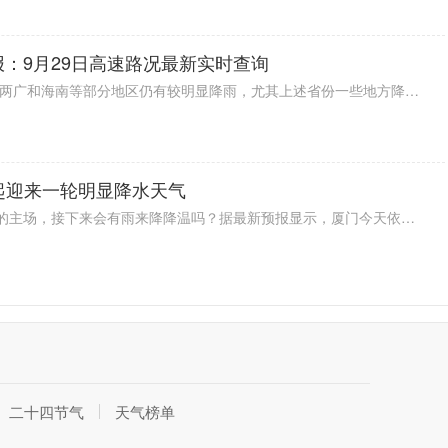
报：9月29日高速路况最新实时查询
据2022全国交通天气最新预报：今两广和海南等部分地区仍有较明显降雨，尤其上述省份一些地方降雨量可达大暴雨级别，出行注意安全。雷暴方面，浙江、广东、广西等局地有雷暴出没，注意防范。能见度情况，河北、辽宁、山东以及江苏等部分地区有雾，行车小心。具体情况一起来看看下面的9月29日高速路况最新实时查询。
起迎来一轮明显降水天气
连续不断的高温占据最近厦门天气的主场，接下来会有雨来降降温吗？据最新预报显示，厦门今天依旧炎热。不过，雨有消息了。预计明天起厦门开始下雨，一直到周六，未来几天雨水都会光顾。受降水影响，气温终于是要降下来一点了，预计最高气温将回落至30℃。
二十四节气
天气榜单