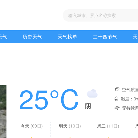
天气
历史天气
天气榜单
二十四节气
天
25°C
空气质
湿度：0
阴
无持续风
今天
(09日)
明天
(10日)
周二
(11日)